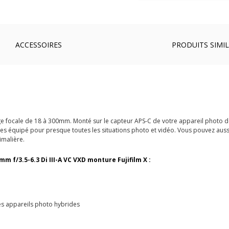
ACCESSOIRES
PRODUITS SIMIL
age focale de 18 à 300mm. Monté sur le capteur APS-C de votre appareil photo d
êtes équipé pour presque toutes les situations photo et vidéo. Vous pouvez auss
imalière.
m f/3.5-6.3 Di III-A VC VXD monture Fujifilm X :
es appareils photo hybrides