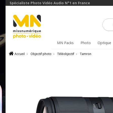
avec le code
Spécialiste Photo Vidéo Audio N°1 en France
ObjectifFiltre5
VOIR L'OFFRE
MN Packs
Photo
Optique
Accueil
›
Objectif photo
›
Téléobjectif
›
Tamron