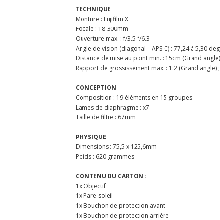
TECHNIQUE
Monture : Fujifilm X
Focale : 18-300mm
Ouverture max. : f/3.5-f/6.3
Angle de vision (diagonal – APS-C) : 77,24 à 5,30 de
Distance de mise au point min. : 15cm (Grand angle) 
Rapport de grossissement max. : 1:2 (Grand angle) ; 
CONCEPTION
Composition : 19 éléments en 15 groupes
Lames de diaphragme : x7
Taille de filtre : 67mm
PHYSIQUE
Dimensions : 75,5 x 125,6mm
Poids : 620 grammes
CONTENU DU CARTON :
1x Objectif
1x Pare-soleil
1x Bouchon de protection avant
1x Bouchon de protection arrière