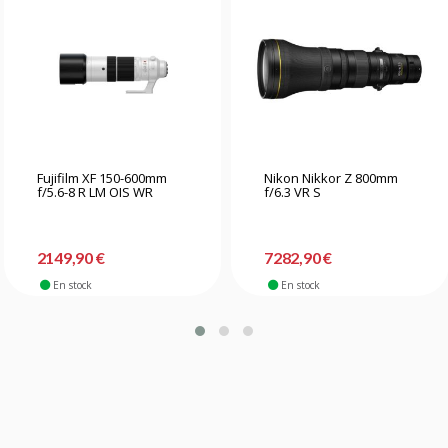
Fujifilm XF 150-600mm
Nikon Nikkor Z 800mm
f/5.6-8 R LM OIS WR
f/6.3 VR S
2149,90 €
7282,90 €
En stock
En stock