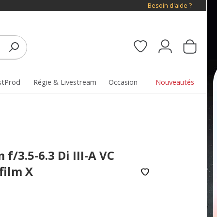
Besoin d'aide ?
stProd
Régie & Livestream
Occasion
Nouveautés
/3.5-6.3 Di III-A VC
film X