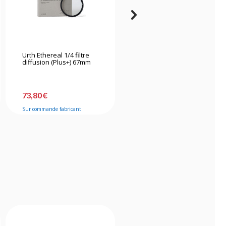
Urth Ethereal 1/4 filtre
K&f Concept Kit de
diffusion (Plus+) 67mm
nettoyage 15 en 1
73,80 €
31,90 €
Sur commande fabricant
Bientôt disponible