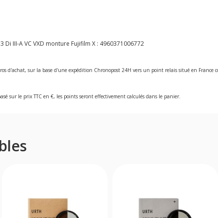
Di III-A VC VXD monture Fujifilm X :
4960371006772
ros d'achat, sur la base d'une expédition Chronopost 24H vers un point relais situé en Franc
asé sur le prix TTC en €, les points seront effectivement calculés dans le panier.
bles