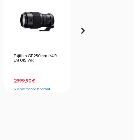
Fujifilm GF 250mm f/4 R
Nikon Nikkor Z 400mm
LM OIS WR
f/2.8 TC VR S
2999,90 €
15126,90 €
Sur commande fabricant
Sur commande fabricant