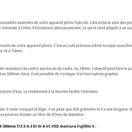
nalités avancées de votre appareil photo hybride. Cela inclut le suivi des ye
nimale à l'infini. Il fonctionne silencieusement, ce qui le rend adapté à un us
ents de votre appareil photo. C'est un outil précieux même lorsque vous êtes e
 de 18 à 70mm.
 résolution du centre aux bords du cadre. Au 18mm, l'objectif peut faire le 
:4 au 300mm. Ainsi, il est possible de s'essayer à la macrophotographie.
tions d'eau. Le revêtement à la fluorine facilite l'entretien.
e, il reste compact et léger. Il ne pèse que 620 grammes et il a une longueur d
vous pourrez monter un filtre de 67mm de diamètre.
300mm f/3.5-6.3 Di III-A VC VXD monture Fujifilm X :