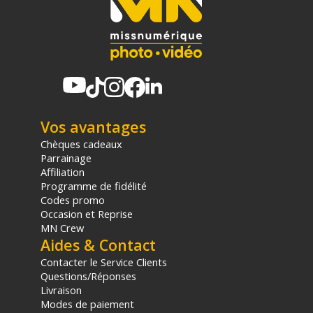
d'achat, sur la base d'une expédition Chronopost 24H vers un point
relais situé en France continentale uniquement, valable uniquement
sur les produits de moins de 1m et moins de 20Kg.
(2) Nombre de points Fidélité estimés, hors remises au panier, basé
sur le prix TTC en €, les points seront effectivement calculés dans le
panier.
Vos avantages
Chèques cadeaux
Parrainage
Affiliation
Programme de fidélité
Codes promo
Occasion et Reprise
MN Crew
Aides & Contact
Contacter le Service Clients
Questions/Réponses
Livraison
Modes de paiement