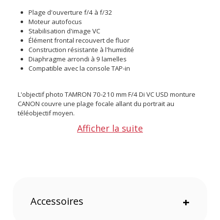
Plage d'ouverture f/4 à f/32
Moteur autofocus
Stabilisation d'image VC
Élément frontal recouvert de fluor
Construction résistante à l'humidité
Diaphragme arrondi à 9 lamelles
Compatible avec la console TAP-in
L'objectif photo TAMRON 70-210 mm F/4 Di VC USD monture
CANON couvre une plage focale allant du portrait au
téléobjectif moyen.
Son ouverture maximale constante f/4 maintient une
Afficher la suite
luminosité constante dans toute la plage de zoom en offrant
un contrôle accru sur la profondeur de champ.
La distance minimale de mise au point de 95cm, son
grossissement maximal de 1:3.1 et son diaphragme arrondi à
neuf lamelless contribuent à vous assurer un bokeh fluide.
Le moteur autofocus USD offre des performances de mise au
Accessoires
+
point remarquablement rapides, silencieuses et précises
convenant tout aussi bien aux images fixes qu'aux
applications vidéo, notamment grâce à la compensation des