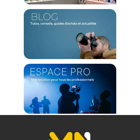
Distance minimale de mise au point : 95 cm
Grossissement : 0.32x
Rapport de reproduction maximum : 1: 3.1
Éléments / Groupes : 20/14
Diaphragme : Arrondi, à 9 lamelles
CARACTERISTIQUES
Stabilisation d'image : Oui
Autofocus : Oui
PHYSIQUE
Filetage du filtre avant : 67 mm
Dimensions (DxL) : 76 x 175,3 mm
Poids : 859 g
Offre valable jusqu'au 06-08-2026 inclus.
Code EAN TAMRON 70-210 mm F/4 Di VC USD monture CANON
objectif photo :
4960371006444
(1) Offre valable jusqu'au 31 Décembre 2030 à partir de 49 euros