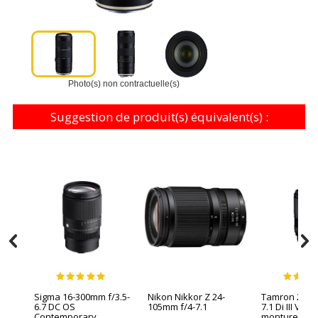
Photo(s) non contractuelle(s)
Suggestion de produit(s) équivalent(s) :
Sigma 16-300mm f/3.5-
Nikon Nikkor Z 24-
Tamron 28-3
6.7 DC OS
105mm f/4-7.1
7.1 Di III VC V
Contemporary
monture Son