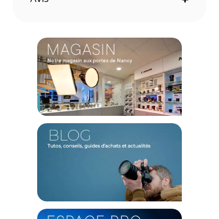
Code EAN Tentacle Kit pour Ardoise TIMEBAR - Achat et Prix - :
4260452432187
Garantie 2 ans
(1) Offre valable jusqu'au 31 Décembre 2030 à partir de 49 euros
d'achat, sur la base d'une expédition Chronopost 24H vers un point
relais situé en France continentale uniquement, valable uniquement
sur les produits de moins de 1m et moins de 20Kg.
(2) Sous réserve d'éligibilité.
(3) Nombre de points Fidélité estimés, hors remises au panier, basé
sur le prix TTC en €, les points seront effectivement calculés dans le
panier.