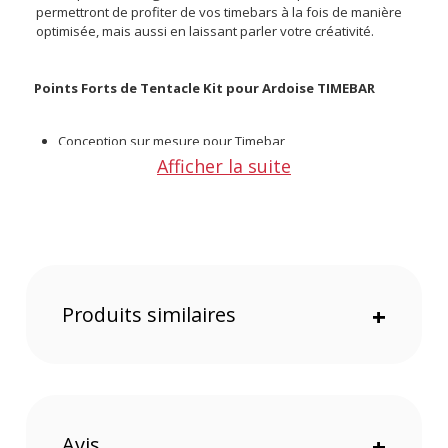
permettront de profiter de vos timebars à la fois de manière
optimisée, mais aussi en laissant parler votre créativité.
Points Forts de Tentacle Kit pour Ardoise TIMEBAR
Conception sur mesure pour Timebar
Panneau en Acrylique, léger et robuste
Afficher la suite
Bâtons de claquette durables
Entretien facilité, pour une plus grande longévité
CONTENU DU CARTON :
1x Panneau acrylique (280 x 190 x 5 mm)
1x bâtons de claquette
Produits similaires
+
1x support/support TIMEBAR
2x vis M4
1x clé hexagonale
Offre valable jusqu'au 07-08-2026 inclus.
Avis
+