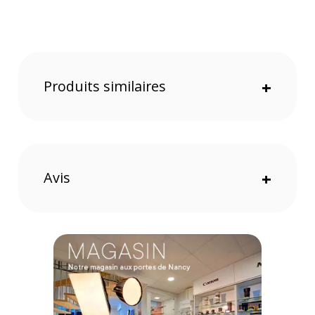
Une solution pour s'organiser facilement
Le sac de rangement aide les professionnels à optimiser
l'organisation de leur matériel. Grâce à sa conception
réfléchie, il permet de garder tous vos câbles et petits
accessoires ordonnés et accessibles, que vous soyez en
déplacement ou dans votre espace de travail.
Produits similaires
+
La combinaison de panneaux translucides et la large
ouverture facilite la recherche et l'accès à vos équipements.
Le séparateur de compartiment principal rabattable offre une
flexibilité supplémentaire pour adapter l'espace intérieur à
vos besoins. Les sangles rouges haute visibilité sont
particulièrement utiles pour garder vos câbles bien rangés et
Avis
+
éviter les enchevêtrements.
Le sac a été conçu avec un matériau ripstop traité DWR qui
protège efficacement le contenu contre l'usure et les
intempéries légères. Les fermetures éclair YKK RC assurent
protection, tandis que les poignées en toile offrent un confort
de transport optimal.
Que vous soyez photographe, vidéaste, technicien son ou
simplement soucieux de l'organisation de vos accessoires