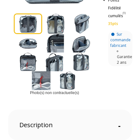
Points
Fidélité
(1)
cumulés
35pts
Sur
commande
fabricant
Garantie
2 ans
Photo(s) non contractuelle(s)
Description
-