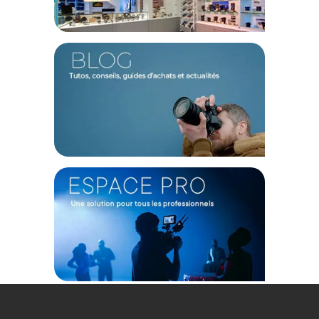
électroniques, le sac Think Tank Cable Management 30 V3.0
s'avère être un compagnon idéal pour maintenir l'ordre dans
votre kit.
Caractéristiques du Think Tank Cable Management 30
V3.0 :
GÉNÉRAL
Matériau : Ripstop à double diamant traité DWR
Fermetures : Éclair YKK RC durables
Dimensions (LxHxP) : 20 x 20 x 8 cm
Poids : 130 g
CONTENU DU CARTON
1 x Sac Think Tank Cable Management 30 V3.0
Offre valable jusqu'au 08-08-2026 inclus.
Code EAN Think Tank cable management 30 V3 - Sac
d'accessoires photo - Achat & prix :
874530002496
Garantie 2 ans
(1) Nombre de points Fidélité estimés, hors remises au panier, basé