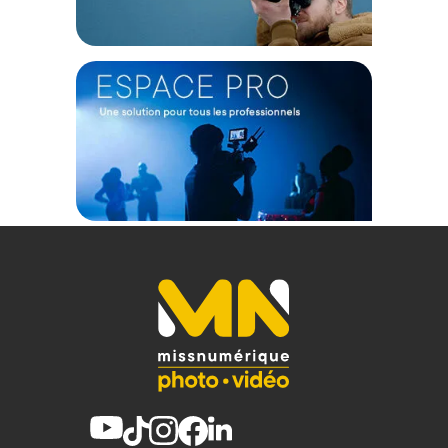
d'une généreuse épaisseur de mousse amortissante et
d'une maille hautement respirante, dissipant activement la
chaleur corporelle lors de vos marches prolongées en ville. Si
vous devez courir pour capter la lumière parfaite ou adopter
une posture complexe pour sublimer votre sujet, la sangle de
taille escamotable vient se verrouiller fermement contre vos
hanches pour vous assurer une stabilité de cadrage
optimale.
Un écrin sur mesure et un bouclier climatique
Vos précieuses optiques et votre matériel informatique
méritent une protection absolue lors de vos déplacements.
L'intérieur se module au millimètre près à l'aide des
séparateurs amovibles fournis pour caler fermement
l'ensemble et empêcher le moindre choc mécanique. Face
aux caprices météorologiques, cette superbe déclinaison
Urban Rust tire parti de tissus recyclés certifiés Bluesign
couplés à un traitement hydrofuge haute performance sans
PFAS. En cas d'averse torrentielle, la housse étanche aux
coutures scellées se déploie en quelques secondes pour
ériger une barrière impénétrable.
Caractéristiques du sac sling photo Think Tank
TurnStyle 11L :