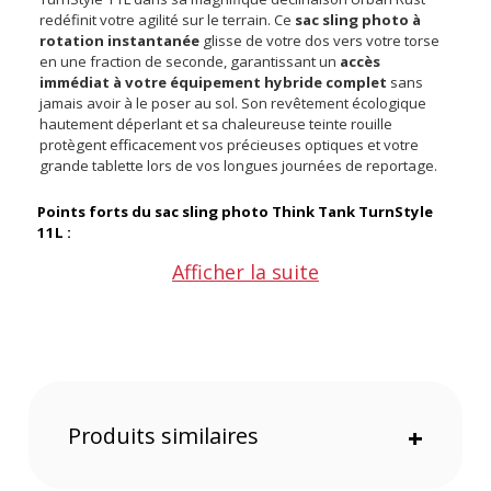
redéfinit votre agilité sur le terrain. Ce
sac sling photo à
rotation instantanée
glisse de votre dos vers votre torse
en une fraction de seconde, garantissant un
accès
immédiat à votre équipement hybride complet
sans
jamais avoir à le poser au sol. Son revêtement écologique
hautement déperlant et sa chaleureuse teinte rouille
protègent efficacement vos précieuses optiques et votre
grande tablette lors de vos longues journées de reportage.
Points forts du sac sling photo Think Tank TurnStyle
11L :
Afficher la suite
Rotation rapide vers l'avant pour dégainer
instantanément
Traitement écologique déperlant pour braver les
intempéries
Bretelle pivotante ergonomique réduisant fortement la
fatigue musculaire
Compartiment matelassé spécifique pour sécuriser une
Produits similaires
+
grande tablette
Poche latérale escamotable parfaitement adaptée pour
une gourde