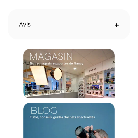
Sangle stabilisatrice ventrale annulant les ballottements
en marchant
Glissières YKK durables garantissant une excellente
fluidité d'ouverture
Avis
+
Une réactivité absolue au service de l'image
Sur le terrain, la photographie sur le vif ne tolère aucun
retard. Grâce à son architecture asymétrique et à son point
d'attache d'épaule pivotant repensé, ce sac sling glisse avec
une fluidité déconcertante de l'arrière vers l'avant de votre
buste. Cette bascule ingénieuse permet de déployer
l'ouverture principale extra-large qui transforme
instantanément la bagagerie en une véritable station de
travail suspendue. Vous pouvez ainsi changer de lourdes
optiques ou extraire votre boîtier à la volée tout en gardant
les deux mains libres et en évitant d'exposer votre matériel à
un sol potentiellement poussiéreux ou humide.
Confort de portage et maintien irréprochable
Les longues sessions de prises de vue avec un équipement
complet exigent un bagage qui accompagne vos
mouvements sans les entraver. Le panneau dorsal bénéficie