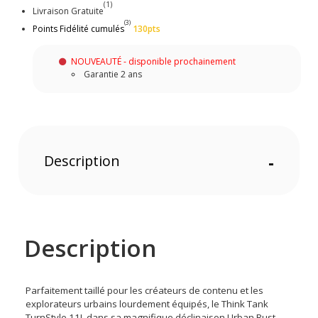
(1)
Livraison Gratuite
(3)
Points Fidélité cumulés
130pts
NOUVEAUTÉ - disponible prochainement
Garantie 2 ans
Description
-
Description
Parfaitement taillé pour les créateurs de contenu et les
explorateurs urbains lourdement équipés, le Think Tank
TurnStyle 11L dans sa magnifique déclinaison Urban Rust