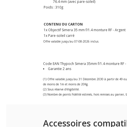
76.4 mm (avec pare-soleil)
Poids : 310g
CONTENU DU CARTON
1x Objectif Simera 35 mm f/1.4 monture RF - Argent
1x Pare-soleil carré
Offre valable jusqu'au 07-08-2026 inclus.
Code EAN Thypoch Simera 35mm f/1.4 monture RF - Arg
Garantie 2 ans
(1) Offre valable jusqu'au 31 Décembre 2030 à partir de 49 eu
de moins de 1m et moins de 20Kg.
(2) Sous réserve d'éligibilité.
(3) Nombre de points Fidélité estimés, hors remises au panier, b
Accessoires compati