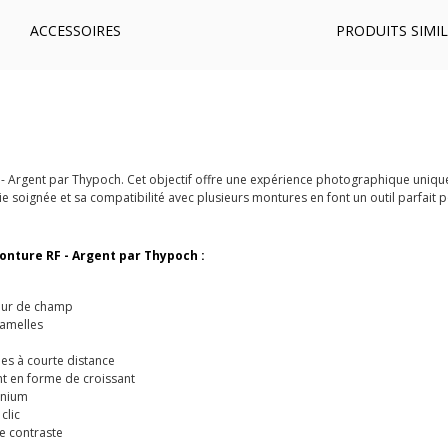
ACCESSOIRES
PRODUITS SIMIL
- Argent par Thypoch. Cet objectif offre une expérience photographique unique
 soignée et sa compatibilité avec plusieurs montures en font un outil parfait 
onture RF - Argent par Thypoch :
deur de champ
lamelles
es à courte distance
t en forme de croissant
inium
clic
le contraste