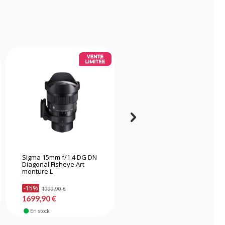
Sigma 15mm f/1.4 DG DN
Laowa 4mm f/2.8
Diagonal Fisheye Art
Fisheye circulaire
monture L
monture Sony E
-15%
1999,90 €
279,90 €
1699,90 €
En stock
En stock