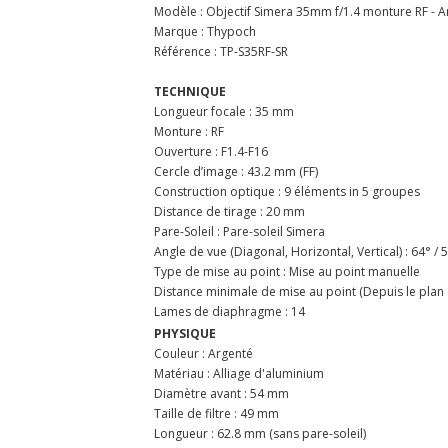
Modèle : Objectif Simera 35mm f/1.4 monture RF - A
Marque : Thypoch
Référence : TP-S35RF-SR
TECHNIQUE
Longueur focale : 35 mm
Monture : RF
Ouverture : F1.4-F16
Cercle d’image : 43.2 mm (FF)
Construction optique : 9 éléments in 5 groupes
Distance de tirage : 20 mm
Pare-Soleil : Pare-soleil Simera
Angle de vue (Diagonal, Horizontal, Vertical) : 64° / 
Type de mise au point : Mise au point manuelle
Distance minimale de mise au point (Depuis le plan 
Lames de diaphragme : 14
PHYSIQUE
Couleur : Argenté
Matériau : Alliage d'aluminium
Diamètre avant : 54 mm
Taille de filtre : 49 mm
Longueur : 62.8 mm (sans pare-soleil)