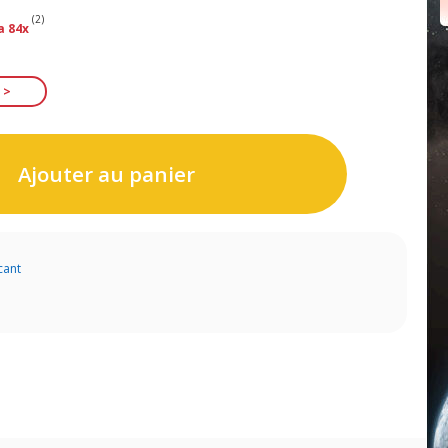
(2)
a 84x
Ajouter au panier
cant