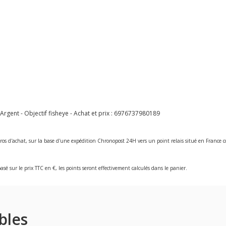
ent - Objectif fisheye - Achat et prix :
6976737980189
ros d'achat, sur la base d'une expédition Chronopost 24H vers un point relais situé en Franc
asé sur le prix TTC en €, les points seront effectivement calculés dans le panier.
bles