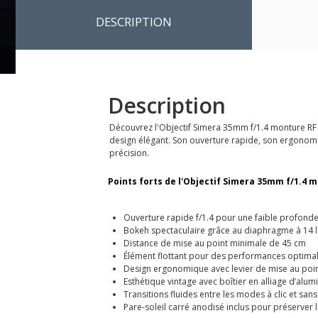
DESCRIPTION
Description
Découvrez l'Objectif Simera 35mm f/1.4 monture RF 
design élégant. Son ouverture rapide, son ergonomie
précision.
Points forts de l'Objectif Simera 35mm f/1.4 m
Ouverture rapide f/1.4 pour une faible profon
Bokeh spectaculaire grâce au diaphragme à 14 
Distance de mise au point minimale de 45 cm
Élément flottant pour des performances optimal
Design ergonomique avec levier de mise au poin
Esthétique vintage avec boîtier en alliage d’alum
Transitions fluides entre les modes à clic et sans 
Pare-soleil carré anodisé inclus pour préserver 