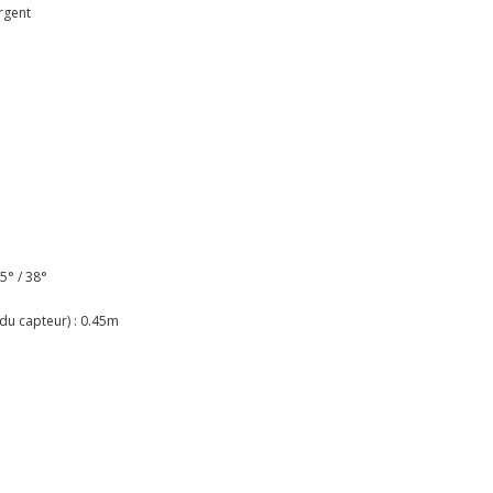
rgent
55° / 38°
du capteur) : 0.45m