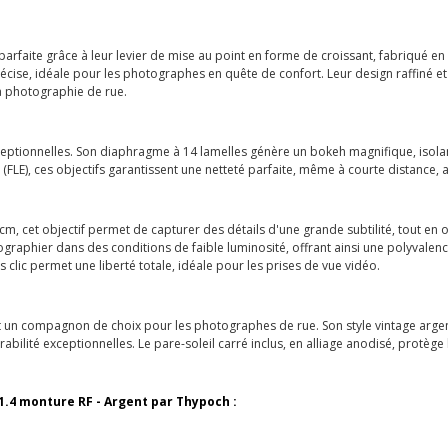
 parfaite grâce à leur levier de mise au point en forme de croissant, fabriqué e
se, idéale pour les photographes en quête de confort. Leur design raffiné et le
la photographie de rue.
ptionnelles. Son diaphragme à 14 lamelles génère un bokeh magnifique, isolant
s (FLE), ces objectifs garantissent une netteté parfaite, même à courte distance,
, cet objectif permet de capturer des détails d'une grande subtilité, tout en o
raphier dans des conditions de faible luminosité, offrant ainsi une polyvalenc
s clic permet une liberté totale, idéale pour les prises de vue vidéo.
it un compagnon de choix pour les photographes de rue. Son style vintage argent
abilité exceptionnelles. Le pare-soleil carré inclus, en alliage anodisé, protège 
1.4 monture RF - Argent par Thypoch :