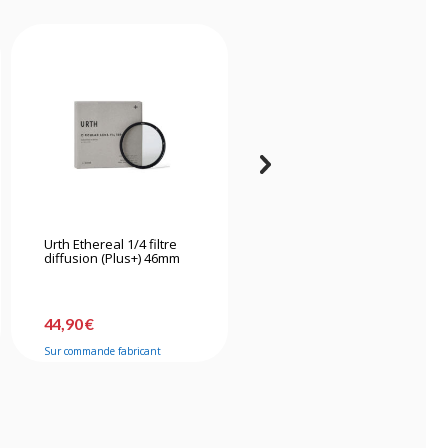
Urth Ethereal 1/4 filtre
K&f Concept Kit de
diffusion (Plus+) 46mm
nettoyage 15 en 1
44,90 €
31,90 €
Sur commande fabricant
Bientôt disponible