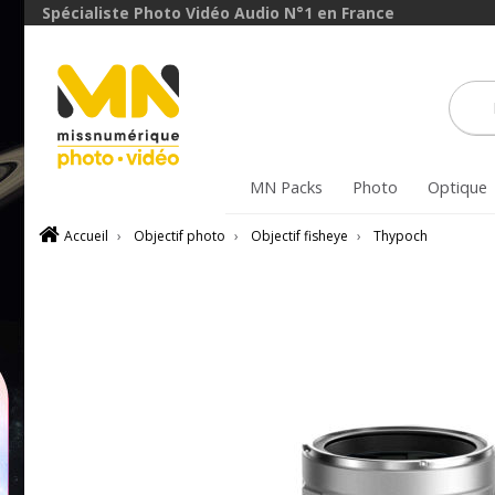
avec le code
Spécialiste Photo Vidéo Audio N°1 en France
ObjectifFiltre5
VOIR L'OFFRE
MN Packs
Photo
Optique
Accueil
›
Objectif photo
›
Objectif fisheye
›
Thypoch