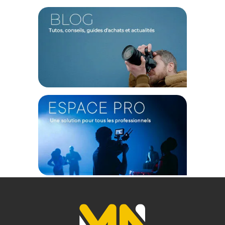
Chaque focale intègre des lentilles asphériques, à très faible
dispersion (LD) et à haute réfraction (HR) pour combattre
efficacement les aberrations chromatiques et les distorsions.
Le résultat est une image nette dès la pleine ouverture,
offrant un excellent piqué sur l'ensemble du cadre.
L'intégration d'un système interne de lentilles flottantes
permet par ailleurs de capturer avec une grande précision
une infinité de détails en plan rapproché.
Traitement antireflet et conception interne optimisée
Le revêtement multicouche avancé réduit drastiquement les
reflets parasites (flares) et les images fantômes pour un
contraste sublimé. De plus, l'intérieur du f?t bénéficie d'une
finition noire mate anodisée, maintenant la réflectivité en
dessous de 3.5%. Cette gestion exemplaire des lumières
parasites assure une qualité d'image irréprochable sous des
éclairages complexes, capturant les hautes lumières et les
ombres avec une profondeur saisissante.
Caractéristiques du kit d'objectifs Thypoch Simera-C 6
focales monture E - Noir :
Focales incluses : 16 mm, 21 mm, 28 mm, 35 mm, 50 mm, 75