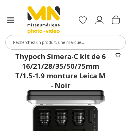
filtres
avec
le
code
ObjectifFiltre5
VOIR L'OFFRE
Thypoch Simera-C kit de 6
16/21/28/35/50/75mm
T/1.5-1.9 monture Leica M
- Noir