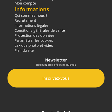
1x Objectif Thypoch Simera-C 50mm T1.5 en monture Leica M
Mon compte
1x Objectif Thypoch Simera-C 75mm T1.5 en monture Leica M
Informations
6x Bouchons d'objectif avant
Qui sommes-nous ?
6x Bouchons d'objectif arrière
Recrutement
6x Jeux de cales d'ajustement (shims)
Informations légales
1x Valise de transport rigide professionnelle avec mousse de
Conditions générales de vente
calage personnalisée
Protection des données
Offre valable jusqu'au 08-08-2026 inclus.
Paramétrer les cookies
Lexique photo et vidéo
Plan du site
Code EAN Thypoch Simera-C kit de 6 16/21/28/35/50/75mm
T/1.5-1.9 monture Leica M - Noir - Objectif vidéo - Achat et prix :
Newsletter
6970604944878
Recevez nos offres exclusives
Garantie 2 ans
(1) Offre valable jusqu'au 31 Décembre 2030 à partir de 49 euros
Inscrivez-vous
d'achat, sur la base d'une expédition Chronopost 24H vers un point
relais situé en France continentale uniquement, valable uniquement
sur les produits de moins de 1m et moins de 20Kg.
(2) Sous réserve d'éligibilité.
(3) Nombre de points Fidélité estimés, hors remises au panier, basé
sur le prix TTC en €, les points seront effectivement calculés dans le
panier.