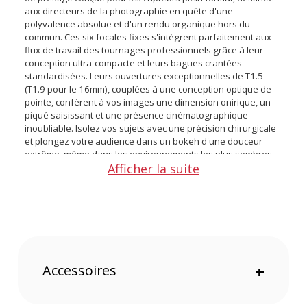
aux directeurs de la photographie en quête d'une
polyvalence absolue et d'un rendu organique hors du
commun. Ces six focales fixes s'intègrent parfaitement aux
flux de travail des tournages professionnels grâce à leur
conception ultra-compacte et leurs bagues crantées
standardisées. Leurs ouvertures exceptionnelles de T1.5
(T1.9 pour le 16mm), couplées à une conception optique de
pointe, confèrent à vos images une dimension onirique, un
piqué saisissant et une présence cinématographique
inoubliable. Isolez vos sujets avec une précision chirurgicale
et plongez votre audience dans un bokeh d'une douceur
extrême, même dans les environnements les plus sombres.
Afficher la suite
Points forts du kit d'objectifs Thypoch Simera-C 6
focales monture Leica M - Noir :
Ouvertures ultra-lumineuses à T1.5 et T1.9
Série complète pour capteurs Plein Format
Bokeh soyeux grâce à 16 lamelles
Accessoires
+
Ergonomie Cine-Style standardisée et compacte
Rendu optique de haute performance
Traitement antireflet et conception interne optimisée