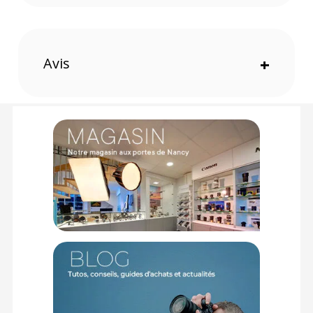
d'achat, sur la base d'une expédition Chronopost 24H vers un point
relais situé en France continentale uniquement, valable uniquement
sur les produits de moins de 1m et moins de 20Kg.
(2) Nombre de points Fidélité estimés, hors remises au panier, basé
sur le prix TTC en €, les points seront effectivement calculés dans le
Avis
+
panier.