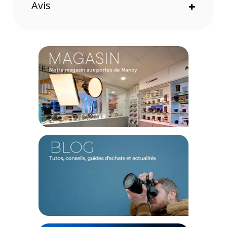
Avis
+
(1) Offre valable jusqu'au 31 Décembre 2030 à partir de 49 euros
d'achat, sur la base d'une expédition Chronopost 24H vers un point
relais situé en France continentale uniquement, valable uniquement
sur les produits de moins de 1m et moins de 20Kg.
(2) Sous réserve d'éligibilité.
(3) Nombre de points Fidélité estimés, hors remises au panier, basé
sur le prix TTC en €, les points seront effectivement calculés dans le
panier.