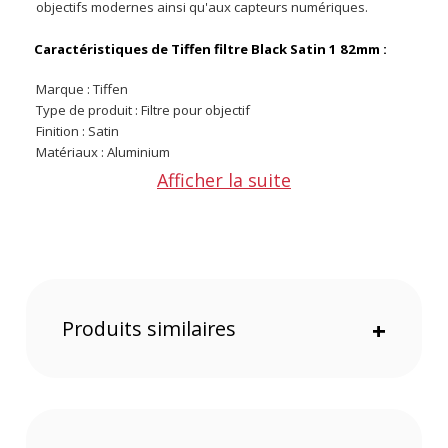
objectifs modernes ainsi qu'aux capteurs numériques.
Caractéristiques de Tiffen filtre Black Satin 1 82mm :
Marque : Tiffen
Type de produit : Filtre pour objectif
Finition : Satin
Matériaux : Aluminium
Référence : 82blacksatin1
Afficher la suite
Type de filtre : 1
Filtrage : 82 mm
CONTENU DU CARTON
1x filtre Black Satin 1 82mm
Offre valable jusqu'au 07-08-2026 inclus.
Produits similaires
+
Code EAN Tiffen filtre Black Satin 1 82mm - filtre photo - achat
et prix :
884613022884
Garantie 2 ans