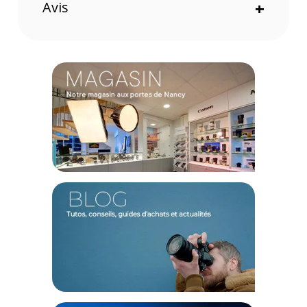
Avis
+
CONTENU DU CARTON
1x filtre FusionPOL GG2 CP 77mm
Offre valable jusqu'au 06-08-2026 inclus.
Code EAN Tiffen filtre FusionPOL GG2 CP 77mm - filtre photo -
achat et prix :
884613260927
Garantie 2 ans
(1) Offre valable jusqu'au 31 Décembre 2030 à partir de 49 euros
d'achat, sur la base d'une expédition Chronopost 24H vers un point
relais situé en France continentale uniquement, valable uniquement
sur les produits de moins de 1m et moins de 20Kg.
(2) Sous réserve d'éligibilité.
(3) Nombre de points Fidélité estimés, hors remises au panier, basé
sur le prix TTC en €, les points seront effectivement calculés dans le
panier.