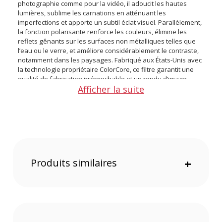
photographie comme pour la vidéo, il adoucit les hautes
lumières, sublime les carnations en atténuant les
imperfections et apporte un subtil éclat visuel. Parallèlement,
la fonction polarisante renforce les couleurs, élimine les
reflets gênants sur les surfaces non métalliques telles que
l’eau ou le verre, et améliore considérablement le contraste,
notamment dans les paysages. Fabriqué aux États-Unis avec
la technologie propriétaire ColorCore, ce filtre garantit une
qualité de fabrication irréprochable et un rendu d’image
Afficher la suite
professionnel, inspiré du cinéma.
Caractéristiques du Tiffen filtre FusionPOL GG2 CP
77mm :
Type de filtre : Polariseur circulaire avec verre scintillant
(grade 2)
Taille : Filetage du filtre arrière 77mm
Produits similaires
+
Filetage d'accessoire avant / Baïonnette : 77mm
Revêtement : Non
Matériau filtrant : Verre
Matériau de la bague : Aluminium