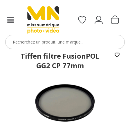
filtres
avec
le
code
ObjectifFiltre5
VOIR L'OFFRE
Tiffen filtre FusionPOL
GG2 CP 77mm