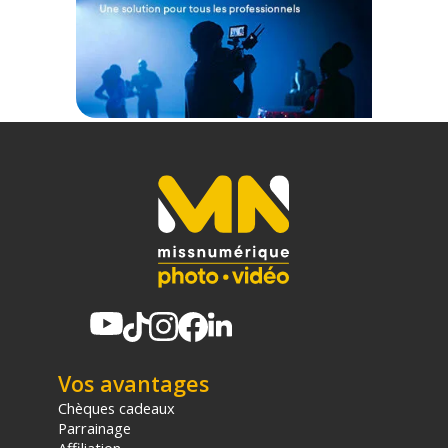
Type de filtre : Mise au point douce (Densité 1/2)
Taille : Filetage du filtre arrière 46 mm
Filetage d'accessoire avant / baïonnette : 46 mm
Revêtement : Non
PHYSIQUE
Épaisseur du filtre : 6,73 mm
Matériau filtrant : Verre
Matériau de la bague : Aluminium
CONTENU DU CARTON
1x Tiffen filtre Glimmerglass 1/2 46mm
Offre valable jusqu'au 07-08-2026 inclus.
Code EAN Tiffen filtre Glimmerglass 1/2 46mm - Filtre photo -
Achat et prix :
884613039523
Vos avantages
(1) Offre valable jusqu'au 31 Décembre 2030 à partir de 49 euros
Chèques cadeaux
d'achat, sur la base d'une expédition Chronopost 24H vers un point
Parrainage
relais situé en France continentale uniquement, valable uniquement