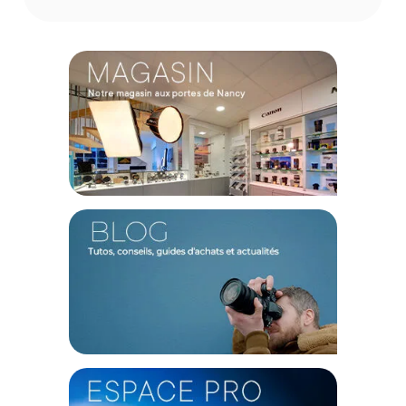
Reflets sublimés et rides atténuées
Ce filtre créé un halo doux et éclatant autour des sources
lumineuses, apportant une apparence scintillante à vos
images. Les rides et imperfections sont subtilement adoucies,
laissant une peau visiblement plus douce et harmonieuse.
Technologie avancée et contraste maîtrisé
Grâce à la technologie ColorCore, les couleurs vives restent
légèrement affectées tout en préservant une netteté des
détails. Le faible contraste offre une transition douce dans
les zones d’ombre, évitant un effet destructif ou invasif.
Caractéristiques du Tiffen filtre Glimmerglass 1/2 46mm
:
GENERAL
Modèle : Filtre Glimmerglass 1/2 46 mm
Marque : Tiffen
Référence : 46GG12
TECHNIQUE