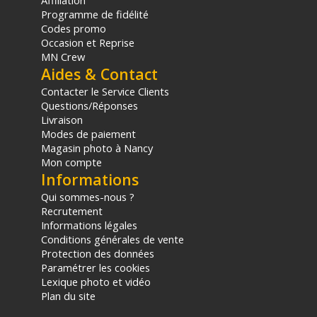
Affiliation
sur les produits de moins de 1m et moins de 20Kg.
Programme de fidélité
(2) Nombre de points Fidélité estimés, hors remises au panier, basé
Codes promo
sur le prix TTC en €, les points seront effectivement calculés dans le
Occasion et Reprise
panier.
MN Crew
Aides & Contact
Contacter le Service Clients
Questions/Réponses
Livraison
Modes de paiement
Magasin photo à Nancy
Mon compte
Informations
Qui sommes-nous ?
Recrutement
Informations légales
Conditions générales de vente
Protection des données
Paramétrer les cookies
Lexique photo et vidéo
Plan du site