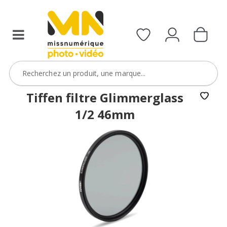
filtres
avec
le
code
ObjectifFiltre5
VOIR L'OFFRE
Tiffen filtre Glimmerglass
1/2 46mm