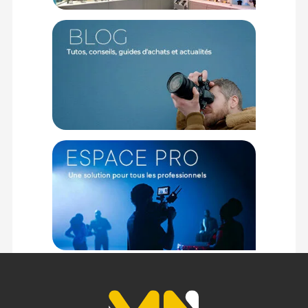
Reflets sublimés et rides atténuées
Ce filtre créé un halo doux et éclatant autour des sources
lumineuses, apportant une apparence scintillante à vos
images. Les rides et imperfections sont subtilement adoucies,
laissant une peau visiblement plus douce et harmonieuse.
Technologie avancée et contraste maîtrisé
Grâce à la technologie ColorCore, les couleurs vives restent
légèrement affectées tout en préservant une netteté des
détails. Le faible contraste offre une transition douce dans
les zones d’ombre, évitant un effet destructif ou invasif.
Caractéristiques du Tiffen filtre Glimmerglass 1 72mm :
GENERAL
Modèle : filtre Glimmerglass 1 72mm
Marque : Tiffen
Référence : 72GG1
TECHNIQUE