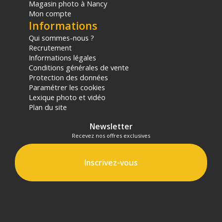
Magasin photo à Nancy
sur les produits de moins de 1m et moins de 20Kg.
Mon compte
(2) Sous réserve d'éligibilité.
Informations
(3) Nombre de points Fidélité estimés, hors remises au panier, basé
sur le prix TTC en €, les points seront effectivement calculés dans le
Qui sommes-nous ?
panier.
Recrutement
Informations légales
Conditions générales de vente
Protection des données
Paramétrer les cookies
Lexique photo et vidéo
Plan du site
Newsletter
Recevez nos offres exclusives
Inscrivez-vous