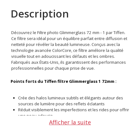
Description
Découvrez le Filtre photo Glimmerglass 72 mm - 1 par Tiffen.
Ce filtre sera idéal pour un équilibre parfait entre diffusion et
netteté pour révéler la beauté lumineuse. Conçus avec la
technologie avancée ColorCore, ce filtre améliore la qualité
visuelle tout en adoucissant les défauts et les ombres.
Fabriqués aux États-Unis, ils garantissent des performances
professionnelles pour chaque prise de vue.
Points forts du Tiffen filtre Glimmerglass 1 72mm :
Crée des halos lumineux subtils et élégants autour des
sources de lumière pour des reflets éclatants
Réduit visiblement les imperfections et les rides pour offrir
une peau adoucie
Afficher la suite
Apporte une apparence scintillante qui renforce la
confiance et met en valeur les sujets
Intègre la technologie ColorCore pour garantir des
résultats constants et fiables