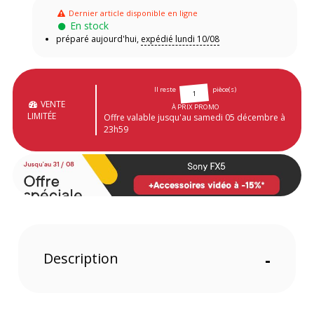
Dernier article disponible en ligne
En stock
préparé aujourd'hui,
expédié lundi 10/08
Il reste
pièce(s)
1
VENTE
À PRIX PROMO
LIMITÉE
Offre valable jusqu'au samedi 05 décembre à
23h59
Description
-