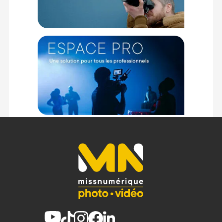
(1) Offre valable jusqu'au 31 Décembre 2030 à partir de 49 euros
d'achat, sur la base d'une expédition Chronopost 24H vers un point
relais situé en France continentale uniquement, valable uniquement
sur les produits de moins de 1m et moins de 20Kg.
(2) Sous réserve d'éligibilité.
(3) Nombre de points Fidélité estimés, hors remises au panier, basé
sur le prix TTC en €, les points seront effectivement calculés dans le
panier.