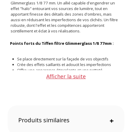
Glimmerglass 1/8 77 mm. Un allié capable d'engendrer un
effet "halo" entourant vos sources de lumière, tout en
apportant finesse des détails des zones d'ombres, mais
aussi en réduisant les imperfections de vos clichés. Un filtre
robuste, dont l'effet et les compétences apporteront
scintillement et éclat à vos réalisations.
Points forts du Tiffen filtre Glimmerglass 1/8 77mm :
Se place directement sur la façade de vos objectifs
Crée des effets saillants et adoucit les imperfections
Offre une apparence étincelante et une netteté
Afficher la suite
saisissante
Produit un halo doux autour des sources lumineuses tout
en réduisant les contrastes avec les zones d'ombres
Produisant un halo propre et doux autour de vos sources
lumineuses, Glimmerglass vous permettra, au travers de sa
ligne de filtres de diffusions, d'obtenir à la fois une netteté
incroyable de vos photos, mais également un scintillement
Produits similaires
+
qui saura mettre en valeur vos réalisations. Une série de
filtres réduisant le contraste avec finesse dans les zones
d'ombres, affectant avec modération les couleurs vives, tout