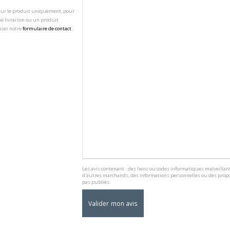
 sur le produit uniquement, pour
e livraison ou un produit
iser notre
formulaire de contact
.
Les avis contenant : des liens ou codes informatiques malveillant
d'autres marchands, des informations personnelles ou des propo
pas publiés.