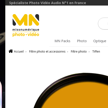
avec le code
Spécialiste Photo Vidéo Audio N°1 en France
ObjectifFiltre5
VOIR L'OFFRE
MN Packs
Photo
Optique
Accueil
›
Filtre photo et accessoires
›
Filtre photo
›
Tiffen