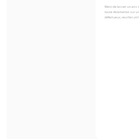
Merci de laisser un avis
toute réclamation sur un
défectueux, veuillez util