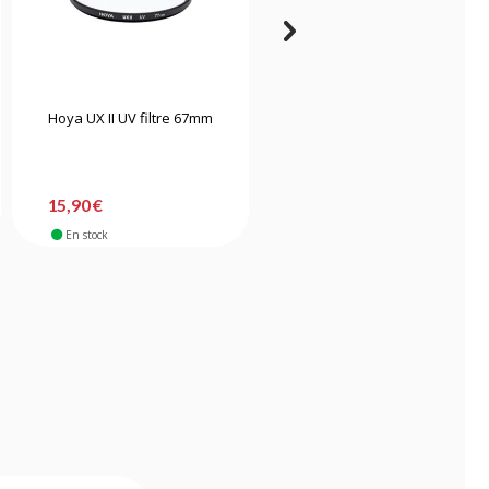
Hoya UX II UV filtre 67mm
Tiffen filtre UV MC 82mm
15,90 €
51,90 €
En stock
En stock