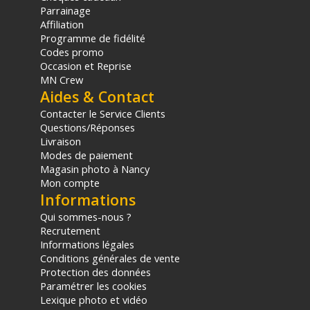
Garantie 2 ans
Parrainage
Affiliation
(1) Offre valable jusqu'au 31 Décembre 2030 à partir de 49 euros
Programme de fidélité
d'achat, sur la base d'une expédition Chronopost 24H vers un point
Codes promo
relais situé en France continentale uniquement, valable uniquement
Occasion et Reprise
sur les produits de moins de 1m et moins de 20Kg.
MN Crew
(2) Sous réserve d'éligibilité.
Aides & Contact
(3) Nombre de points Fidélité estimés, hors remises au panier, basé
Contacter le Service Clients
sur le prix TTC en €, les points seront effectivement calculés dans le
panier.
Questions/Réponses
Livraison
Modes de paiement
Magasin photo à Nancy
Mon compte
Informations
Qui sommes-nous ?
Recrutement
Informations légales
Conditions générales de vente
Protection des données
Paramétrer les cookies
Lexique photo et vidéo