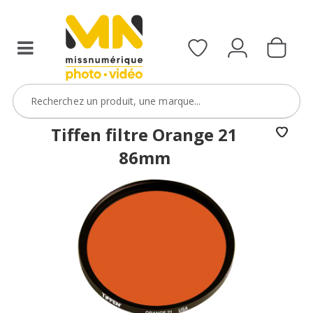
filtres
avec
le
code
ObjectifFiltre5
VOIR L'OFFRE
Tiffen filtre Orange 21
86mm