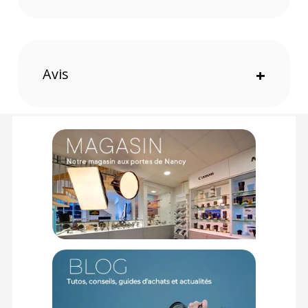
le contraste. Le filtre permet également de produire un halo
doux tout en maintenant une mise au point claire.
Caractéristiques du Tiffen filtre Glimmerglass 1 82mm :
Avis
+
GENERAL
Taille de filtre : 82 mm
Modèle : Glimmer Glass
CONTENU DU CARTON
1x Tiffen filtre Glimmerglass 1 82mm
Offre valable jusqu'au 08-08-2026 inclus.
Code EAN Tiffen filtre Glimmerglass 1 82mm - Filtre photo -
Achat et prix :
49383063585
Garantie 2 ans
(1) Offre valable jusqu'au 31 Décembre 2030 à partir de 49 euros
d'achat, sur la base d'une expédition Chronopost 24H vers un point
relais situé en France continentale uniquement, valable uniquement
sur les produits de moins de 1m et moins de 20Kg.