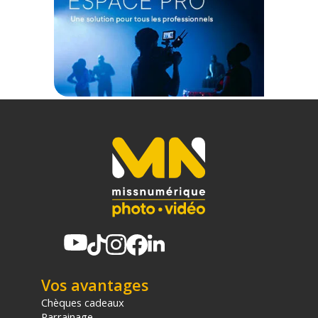
(1) Offre valable jusqu'au 31 Décembre 2030 à partir de 49 euros
d'achat, sur la base d'une expédition Chronopost 24H vers un point
relais situé en France continentale uniquement, valable uniquement
sur les produits de moins de 1m et moins de 20Kg.
(2) Nombre de points Fidélité estimés, hors remises au panier, basé
sur le prix TTC en €, les points seront effectivement calculés dans le
panier.
Vos avantages
Chèques cadeaux
Parrainage