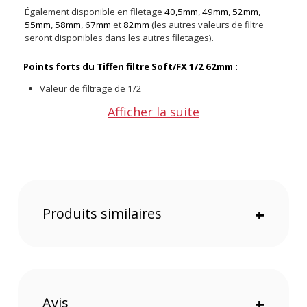
Également disponible en filetage
40,5mm
,
49mm
,
52mm
,
55mm
,
58mm
,
67mm
et
82mm
(les autres valeurs de filtre
seront disponibles dans les autres filetages).
Points forts du Tiffen filtre Soft/FX 1/2 62mm :
Valeur de filtrage de 1/2
Réduction des taches et des rides dans les portraits
Afficher la suite
Produit un flou artistique
Maintient un beau niveau de netteté
Excellent rendu des couleurs
Filtrage
Ce filtre est disponible à plusieurs valeurs de filtrage allant
de 1/2 à 3. Plus la valeur est élevée, plus l'effet produit est
Produits similaires
+
fort. Aux plus hautes valeurs, vous verrez apparaître un halo
dans les hautes lumières.
Conception optique
Tiffen utilise la technologie ColorCore pour la fabrication. Ce
procédé stratifie le substrat du filtre entre deux morceaux
verre et le mou à plat. Les bagues métalliques sont ensuite
Avis
+