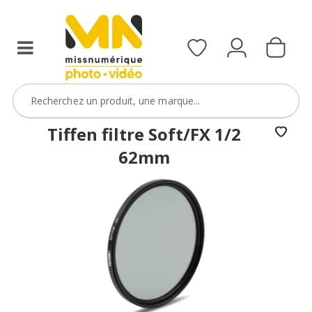
filtres
avec
le
code
ObjectifFiltre5
VOIR L'OFFRE
Tiffen filtre Soft/FX 1/2
62mm