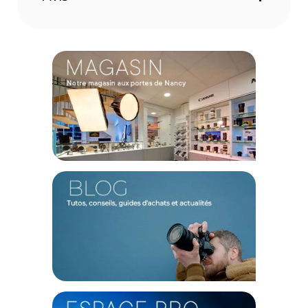
montées. Le verre optique est couvert de petites lentilles qui
viennent adoucir les textures et les lignes fines. Vous
profitez d'un superbe rendu colorimétrique et d'une belle
clarté.
Caractéristiques du Tiffen filtre Soft/FX 1/2 62mm :
PRATIQUE
Type : Soft / FX
Valeur de filtrage : 1/2
Filetage : 62mm
CONTENU DU CARTON
1x filtre Soft/FX 1/2 62mm
1x Boitier en plastique
Offre valable jusqu'au 06-08-2026 inclus.
Code EAN Tiffen filtre Soft/FX 1/2 62mm - Filtre Photo - Achat et
prix :
493830859762
Garantie 2 ans