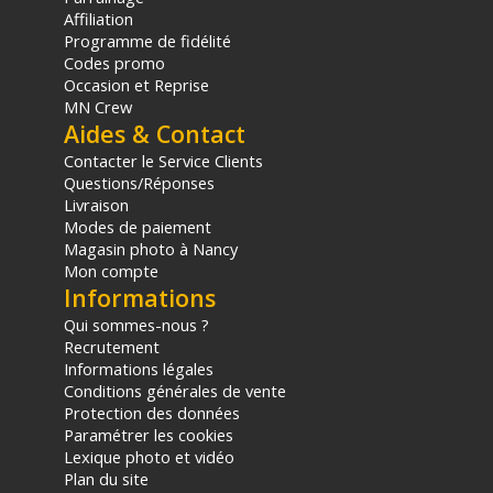
Khronos)
Affiliation
Charge utile maximale du bras : 600 grammes (1,32 lbs)
Programme de fidélité
Charge utile recommandée pour la ventouse nue : 30 kg
Codes promo
Occasion et Reprise
VENTOUSE ÉLECTRONIQUE
MN Crew
Aides & Contact
Diamètre du patin d'aspiration : 6 pouces
Temps de fixation initiale : Environ 2 secondes
Contacter le Service Clients
Capteur de pression : Surveillance active à 1000 contrôles
Questions/Réponses
par seconde
Livraison
Niveau sonore du moteur : Inférieur à 60 décibels
Modes de paiement
Autonomie de la batterie interne : 19 heures
Magasin photo à Nancy
Entrée d'alimentation externe : USB-C (5V/1A)
Mon compte
Étanchéité : Certification IPX5 (résistance aux éclaboussures
Informations
et à la pluie)
Qui sommes-nous ?
Recrutement
PHYSIQUE
Informations légales
Matériaux : Alliage d'aluminium aérospatial et silicone
Conditions générales de vente
composite
Protection des données
Couleur : Gris Titane (Titanium Gray)
Paramétrer les cookies
Poids du kit complet : 982,5 grammes
Lexique photo et vidéo
Poids de l'emballage : 2,55 kg
Plan du site
Dimensions du sac de transport : 27 x 23 x 11 cm