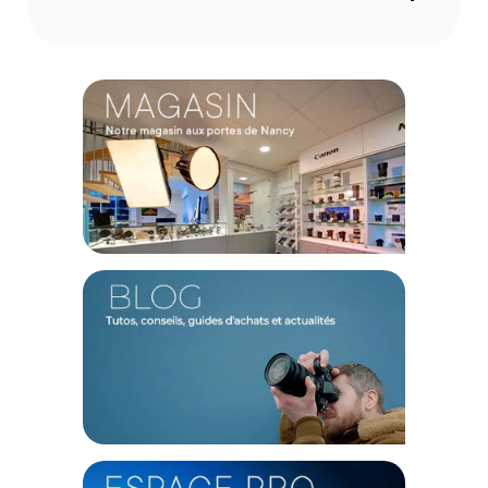
L'intelligence électronique au service de la sécurité
Le cœur de cet écosystème repose sur une ventouse
électronique de 6 pouces de nouvelle génération, dotée d'un
capteur de pression analysant l'adhérence 1000 fois par
seconde. Si une micro-fuite d'air est détectée en pleine
course, le moteur interne se déclenche instantanément pour
restaurer la pleine capacité d'aspiration, évitant ainsi tout
risque de décrochage accidentel de votre précieux
équipement. Ce déploiement sécuritaire s'effectue dans un
silence remarquable, sous le seuil des 60 décibels, afin de ne
générer aucune pollution sonore sur vos pistes audio lors du
dérushage.
Une stabilisation hydraulique digne du cinéma
Pour obtenir des plans de type "poursuite" parfaitement
fluides sans le budget d'une superproduction, l'Hydra Alien
Mini embarque un bras mécanique doté d'un amortissement
hydraulique utilisant une huile de grade automobile. Ce
système encaisse de manière organique les chocs, les nids-
de-poule et les irrégularités de la route, permettant à votre
caméra d'action (DJI, Insta360) ou votre smartphone de
conserver un horizon toujours stable. L'utilisation d'un alliage