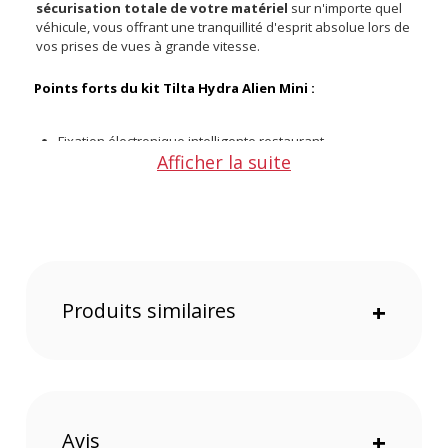
sécurisation totale de votre matériel
sur n'importe quel
véhicule, vous offrant une tranquillité d'esprit absolue lors de
vos prises de vues à grande vitesse.
Points forts du kit Tilta Hydra Alien Mini :
Fixation électronique intelligente restaurant
Afficher la suite
automatiquement la pression d'aspiration
Ventouse large de 6 pouces offrant une adhérence
extrême sur carrosserie
Bras amortisseur hydraulique gommant efficacement les
vibrations de la route
Autonomie massive de 19 heures pour des sessions de
tournage ininterrompues
Résistance à l'eau IPX5 pour affronter sereinement les
Produits similaires
+
météos capricieuses
Moteur d'aspiration ultra-silencieux ne perturbant jamais
l'enregistrement audio
Capacité d'emport de la ventouse atteignant 30 kg pour
une accroche inébranlable
Bras articulé réglable facilitant un positionnement et un
cadrage sur mesure
Avis
+