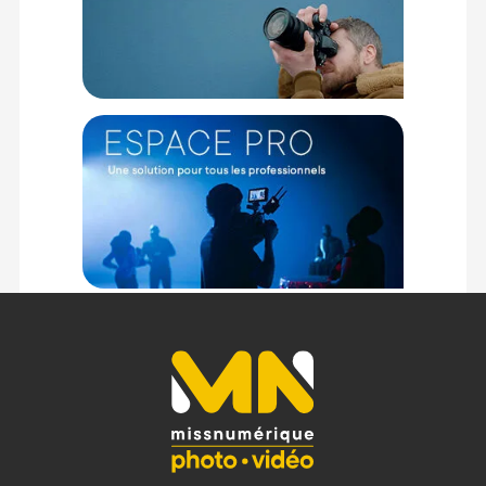
15mm lws noir :
Dimensions : 17,78 x 11,43 x 5,08 cm
Poids : 280 grammes
Matériaux : Alliage d'aluminium et acier inoxydable
Couleur : Noir
Empreinte totale de la base : 80 x 68 mm
Surface de montage de la caméra : 51 x 45 mm
Système de tiges : LWS 15 mm
Fixations inférieures : Filetages 1/4"-20 et 3/8"-16
Fixations supérieures : 2x Vis 1/4"-20
Compatibilité trépied : Queues d'aronde Tilta Standard
CONTENU DU CARTON
1x Plaque de base universelle Tilta 15mm LWS - Noir
1x Clé Allen
Offre valable jusqu'au 07-08-2026 inclus.
Code EAN Tilta Plaque de Base Tilta Universelle 15mm LWS -
Noir - Fixation - Achat et prix :
6937134602609
Garantie 2 ans