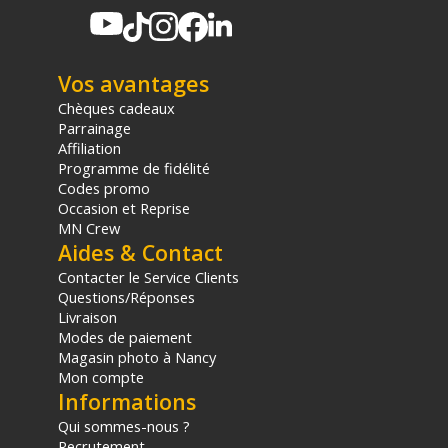
(1) Offre valable jusqu'au 31 Décembre 2030 à partir de 49 euros
d'achat, sur la base d'une expédition Chronopost 24H vers un point
relais situé en France continentale uniquement, valable uniquement
Vos avantages
sur les produits de moins de 1m et moins de 20Kg.
(2) Nombre de points Fidélité estimés, hors remises au panier, basé
Chèques cadeaux
sur le prix TTC en €, les points seront effectivement calculés dans le
Parrainage
panier.
Affiliation
Programme de fidélité
Codes promo
Occasion et Reprise
MN Crew
Aides & Contact
Contacter le Service Clients
Questions/Réponses
Livraison
Modes de paiement
Magasin photo à Nancy
Mon compte
Informations
Qui sommes-nous ?
Recrutement