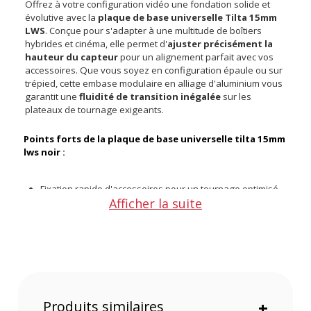
Offrez à votre configuration vidéo une fondation solide et
évolutive avec la
plaque de base universelle Tilta 15mm
LWS
. Conçue pour s'adapter à une multitude de boîtiers
hybrides et cinéma, elle permet d'
ajuster précisément la
hauteur du capteur
pour un alignement parfait avec vos
accessoires. Que vous soyez en configuration épaule ou sur
trépied, cette embase modulaire en alliage d'aluminium vous
garantit une
fluidité de transition inégalée
sur les
plateaux de tournage exigeants.
Points forts de la plaque de base universelle tilta 15mm
lws noir :
Fixation rapide d'accessoires pour un tournage optimisé
Afficher la suite
Transition immédiate vers un stabilisateur DJI Ronin
Ajustement modulaire précis selon votre capteur
Verrouillage fluide sur les queues d'aronde Tilta
Base rigide sécurisant votre équipement onéreux
Modularité et compatibilité étendues
L'architecture de cette plaque de base a été pensée pour
Produits similaires
+
s'adapter sans friction à votre écosystème matériel. En