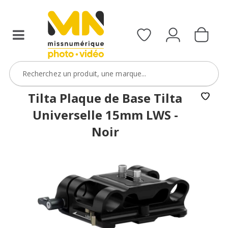
Sony
FX5
avec
le
code
FXVIDEO15
VOIR L'OFFRE
Tilta Plaque de Base Tilta
Universelle 15mm LWS -
Noir