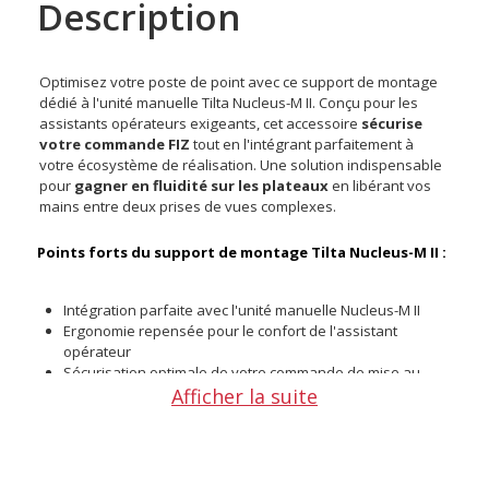
Description
Optimisez votre poste de point avec ce support de montage
dédié à l'unité manuelle Tilta Nucleus-M II. Conçu pour les
assistants opérateurs exigeants, cet accessoire
sécurise
votre commande FIZ
tout en l'intégrant parfaitement à
votre écosystème de réalisation. Une solution indispensable
pour
gagner en fluidité sur les plateaux
en libérant vos
mains entre deux prises de vues complexes.
Points forts du support de montage Tilta Nucleus-M II :
Intégration parfaite avec l'unité manuelle Nucleus-M II
Ergonomie repensée pour le confort de l'assistant
opérateur
Sécurisation optimale de votre commande de mise au
Afficher la suite
point
Libération immédiate de l'espace de travail sur le plateau
Réduction de la fatigue lors des longues sessions de
tournage