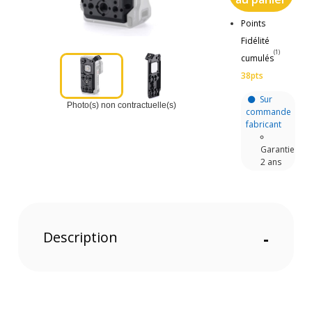
Points
Fidélité
(1)
cumulés
38pts
Sur
Photo(s) non contractuelle(s)
commande
fabricant
Garantie
2 ans
Description
-