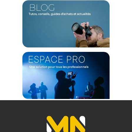
Caractéristiques du support de montage Tilta Nucleus-
M II :
Compatibilité : Unité manuelle Tilta Nucleus-M II FIZ
Type d'accessoire : Support de montage rigide
CONTENU DU CARTON
1x Support de montage pour unité manuelle Tilta Nucleus-M II
FIZ
Offre valable jusqu'au 09-08-2026 inclus.
Code EAN Tilta support de montage pour l'unité manuelle
Nucleus-M II FIZ - Fixation & harnais - Achat et Prix :
6937134617856
Garantie 2 ans
(1) Nombre de points Fidélité estimés, hors remises au panier, basé
sur le prix TTC en €, les points seront effectivement calculés dans le
panier.