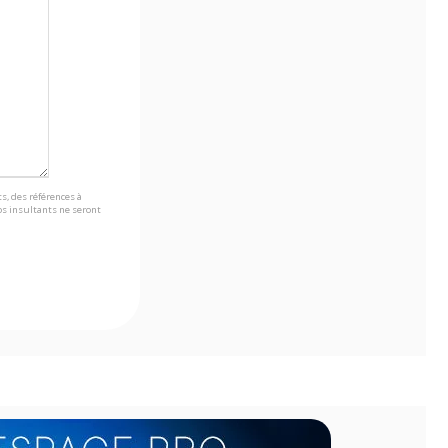
s, des références à
s insultants ne seront