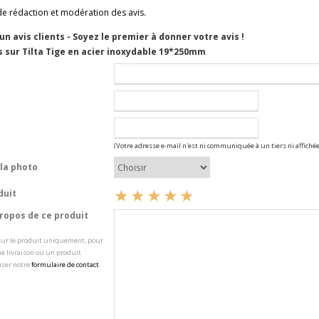
de rédaction et modération des avis.
cun avis clients - Soyez le premier à donner votre avis !
s sur Tilta Tige en acier inoxydable 19*250mm
(Votre adresse e-mail n'est ni communiquée à un tiers ni affichée
la photo
duit
opos de ce produit
 sur le produit uniquement, pour
e livraison ou un produit
iser notre
formulaire de contact
.