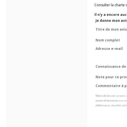
Consulter la charte 
Il n'y a encore au
Je donne mon avi
Titre de mon avis
Nom complet
Adresse e-mail
Connaissance de 
Note pour ce pro
Commentaire à pr
Merci de laisser un avis
toute réclamation sur un
défectueux, veuillez util