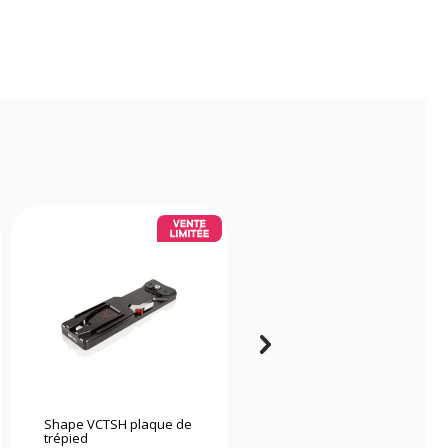
Shape VCTSH plaque de
Edelkrone Canon LP-E6
trépied
Support batterie v1