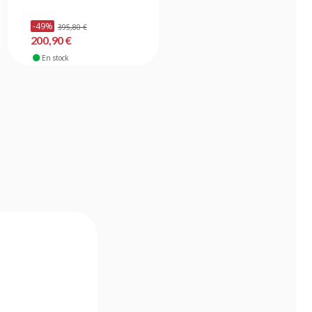
-49%
395,80 €
41,00 €
200,90 €
En stock
En stock