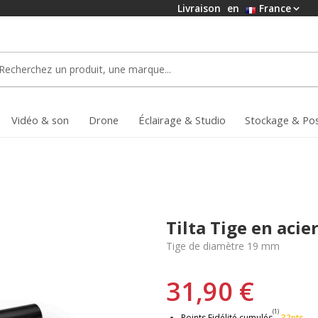
Livraison
en
France
Vidéo & son
Drone
Éclairage & Studio
Stockage & Po
Tilta Tige en aci
Tige de diamètre 19 mm
31,90 €
(1)
Points Fidélité cumulés
32pts