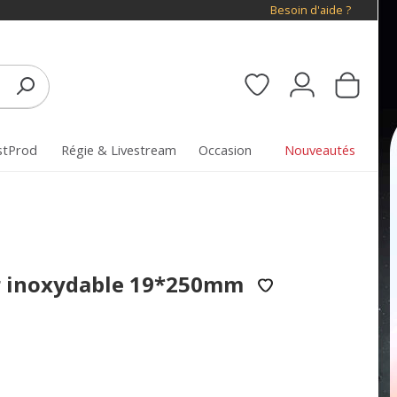
Besoin d'aide ?
stProd
Régie & Livestream
Occasion
Nouveautés
er inoxydable 19*250mm