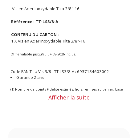
Vis en Acier Inoxydable Tilta 3/8"-16
Référence : TT-LS3/8-A
CONTENU DU CARTON :
1 X Vis en Acier Inoxydable Tilta 3/8"-16
Offre valable jusqu'au 07-08-2026 inclus.
Code EAN Tilta Vis 3/8 - TT-LS3/8-A :
6937134603002
Garantie 2 ans
(1) Nombre de points Fidélité estimés, hors remises au panier, basé
sur le prix TTC en €, les points seront effectivement calculés dans le
Afficher la suite
panier.