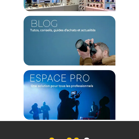
pour que vous restiez pleinement concentré sur la
composition de l'image.
Caractéristiques du volant rallongé Tilta Nucleus-M II
FIZ :
Compatibilité : Unité manuelle Tilta Nucleus-M II FIZ
Type d'accessoire : Volant de mise au point surdimensionné
Bénéfice principal : Allongement de la course de mise au
point manuelle
CONTENU DU CARTON
1x Volant rallongé pour unité manuelle Tilta Nucleus-M II FIZ
Offre valable jusqu'au 07-08-2026 inclus.
Code EAN Tilta Volant rallongé pour l'unité manuelle Nucleus-
M II FIZ - Fixation & harnais - Achat et Prix :
6937134617863
Garantie 2 ans
(1) Offre valable jusqu'au 31 Décembre 2030 à partir de 49 euros
d'achat, sur la base d'une expédition Chronopost 24H vers un point
relais situé en France continentale uniquement, valable uniquement