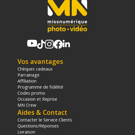
sur les produits de moins de 1m et moins de 20Kg.
(2) Nombre de points Fidélité estimés, hors remises au panier, basé
sur le prix TTC en €, les points seront effectivement calculés dans le
panier.
Vos avantages
Chèques cadeaux
Parrainage
Affiliation
Programme de fidélité
Codes promo
Occasion et Reprise
MN Crew
Aides & Contact
Contacter le Service Clients
Questions/Réponses
Livraison