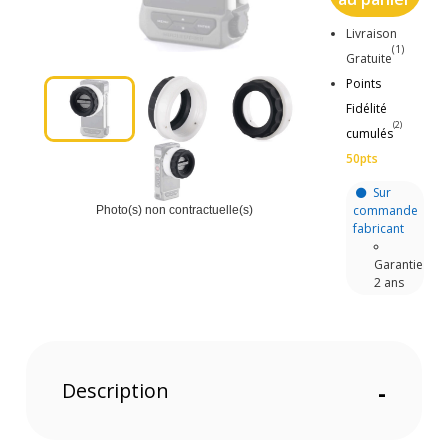
Livraison
(1)
Gratuite
Points
Fidélité
(2)
cumulés
50pts
Sur
commande
Photo(s) non contractuelle(s)
fabricant
Garantie
2 ans
Description
-