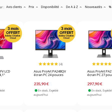
Avis clients
Prix
Disponibilité
De A à Z
Nouveautés
%
ar :
(4)
FV LCD
Asus ProArt PA248QV
Asus ProArt PA
4,1"
écran PC 24 pouces
écran PC 27 po
235,90 €
297,90 €
pédié
En stock
, Expédié
En stock
, Expédié
aujourd'hui
aujourd'hui