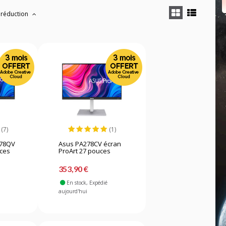
 réduction
(7)
(1)
278QV
Asus PA278CV écran
uces
ProArt 27 pouces
353,90 €
En stock
, Expédié
aujourd'hui