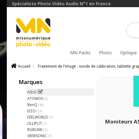
Spécialiste Photo Vidéo Audio N°1 en France
MN Packs
Photo
Optique
Accueil
›
Traitement de l'image : sonde de calibration, tablette gr
Marques
ASUS
ATOMOS
(1)
BenQ
(10)
EIZO
(11)
FEELWORLD
(1)
Moniteurs A
LILLIPUT
(1)
RGBLINK
(1)
VIEWSONIC
(7)