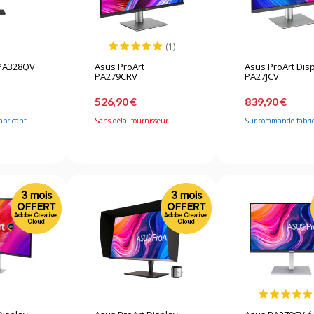
(1)
 PA328QV
Asus ProArt
Asus ProArt Dis
PA279CRV
PA27JCV
526,90 €
839,90 €
abricant
Sans délai fournisseur
Sur commande fabri