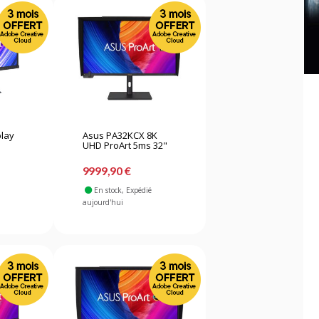
play
Asus PA32KCX 8K
UHD ProArt 5ms 32"
9999,90 €
En stock
, Expédié
aujourd'hui