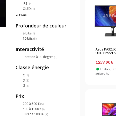
IPS
(14)
OLED
(1)
« Tous
Profondeur de couleur
8 bits
(1)
10 bits
(8)
Interactivité
Asus PA32UC
UHD ProArt 5
Rotation à 90 degrés
(9)
1259,90 €
Classe énergie
En stock
, Ex
aujourd'hui
C
(1)
D
(1)
G
(6)
Prix
200 à 500 €
(5)
500 à 1000 €
(4)
Plus de 1000 €
(7)