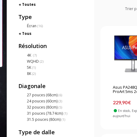
« Toutes
Trier p
Type
Écran
(16)
« Tous
Résolution
4K
(7)
WQHD
(2)
5K
(1)
8K
(2)
Diagonale
Asus PA248Q
ProArt 5ms 2
27 pouces (68cm)
(6)
24 pouces (60cm)
(3)
229,90 €
32 pouces (80cm)
(5)
En stock
, Ex
31 pouces (78.74cm)
(1)
aujourd'hui
31.5 pouces (80cm)
(1)
Type de dalle