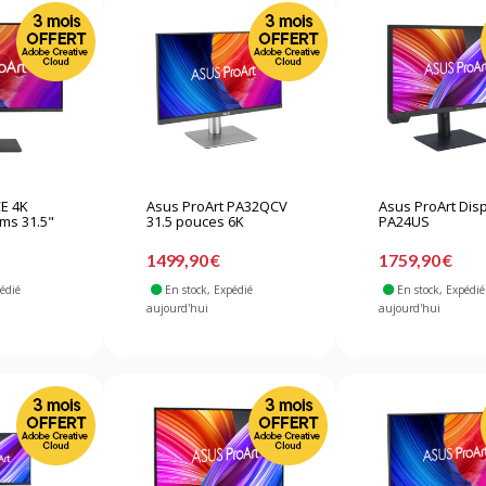
E 4K
Asus ProArt PA32QCV
Asus ProArt Dis
ms 31.5"
31.5 pouces 6K
PA24US
1499,90 €
1759,90 €
pédié
En stock
, Expédié
En stock
, Expédié
aujourd'hui
aujourd'hui