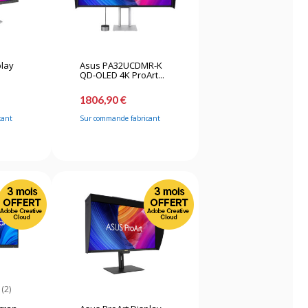
play
Asus PA32UCDMR-K
QD-OLED 4K ProArt...
1806,90 €
cant
Sur commande fabricant
(2)