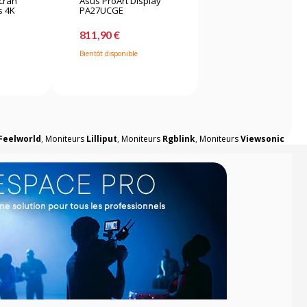
cran
Asus ProArt Display
s 4K
PA27UCGE
811,90 €
Bientôt disponible
Feelworld
,
Moniteurs
Lilliput
,
Moniteurs
Rgblink
,
Moniteurs
Viewsonic