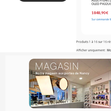
Asus ProArt 
OLED PA32U
1848,90 €
Sur commande f
Produits
1
à
16
sur
16
ré
Afficher uniquement :
Mo