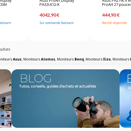
Display
Asus ProArt Display
Asus PA279CV é
CDM
PA32UCG-K
ProArt 27 pouce
4042,90 €
444,90 €
abricant
Sur commande fabricant
Bientôt disponible
sultats
niteurs
Asus
,
Moniteurs
Atomos
,
Moniteurs
Benq
,
Moniteurs
Eizo
,
Moniteurs