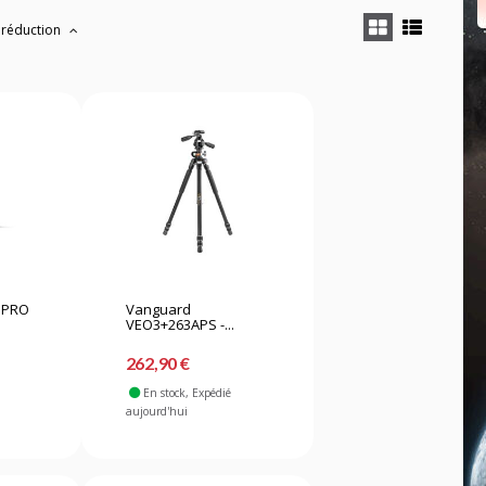
 réduction
 PRO
Vanguard
VEO3+263APS -...
262,90 €
En stock
, Expédié
aujourd'hui