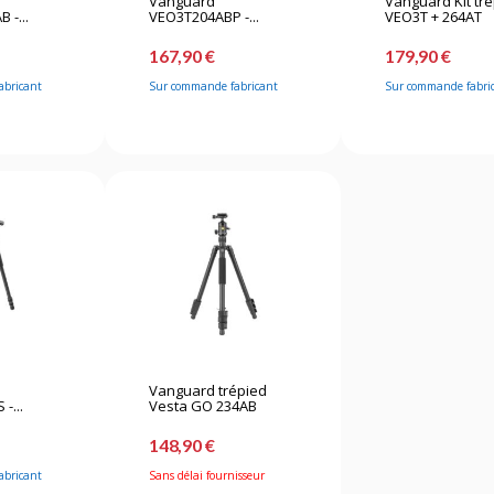
Vanguard
Vanguard Kit tr
-...
VEO3T204ABP -...
VEO3T + 264AT
167,90 €
179,90 €
abricant
Sur commande fabricant
Sur commande fabri
Vanguard trépied
-...
Vesta GO 234AB
148,90 €
abricant
Sans délai fournisseur