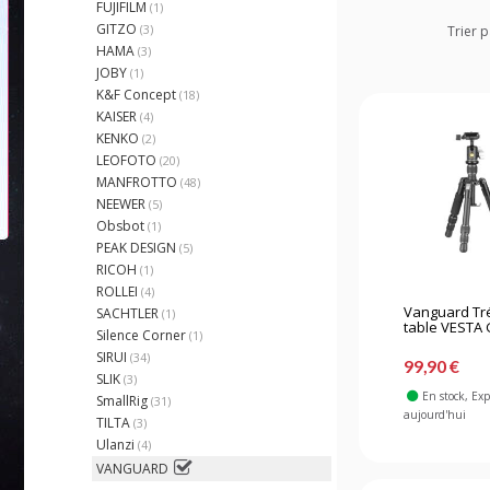
FUJIFILM
(1)
GITZO
(3)
Trier p
HAMA
(3)
JOBY
(1)
K&F Concept
(18)
KAISER
(4)
KENKO
(2)
LEOFOTO
(20)
MANFROTTO
(48)
NEEWER
(5)
Obsbot
(1)
PEAK DESIGN
(5)
RICOH
(1)
ROLLEI
(4)
Vanguard Tr
SACHTLER
(1)
table VESTA 
Silence Corner
(1)
SIRUI
(34)
99,90 €
SLIK
(3)
En stock
, Ex
SmallRig
(31)
aujourd'hui
TILTA
(3)
Ulanzi
(4)
VANGUARD