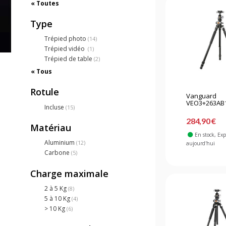
« Toutes
Type
Trépied photo
(14)
Trépied vidéo
(1)
Trépied de table
(2)
« Tous
Rotule
Vanguard
VEO3+263AB16
Incluse
(15)
284,90 €
Matériau
En stock
, Ex
Aluminium
(12)
aujourd'hui
Carbone
(5)
Charge maximale
2 à 5 Kg
(8)
5 à 10 Kg
(4)
> 10 Kg
(6)