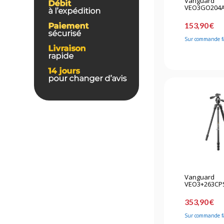
Vanguard
VEO3GO204AB 
153,90 €
Sur commande f
Vanguard
VEO3+263CPS 
353,90 €
Sur commande f