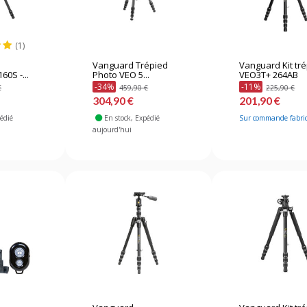
(1)
Vanguard Trépied
Vanguard Kit tr
0S -...
Photo VEO 5...
VEO3T+ 264AB
-34%
-11%
€
459,90 €
225,90 €
304,90 €
201,90 €
pédié
En stock
, Expédié
Sur commande fabri
aujourd'hui