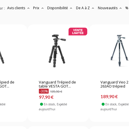
Avis clients
Prix
Disponibilité
De A à Z
Nouveautés
%
ar :
épied de
Vanguard Trépied de
Vanguard Veo 2
GOT...
table VESTA GOT...
263AO trépied
-30%
139,90 €
189,90 €
97,90 €
pédié
En stock
, Expédié
En stock
, Expédié
aujourd'hui
aujourd'hui