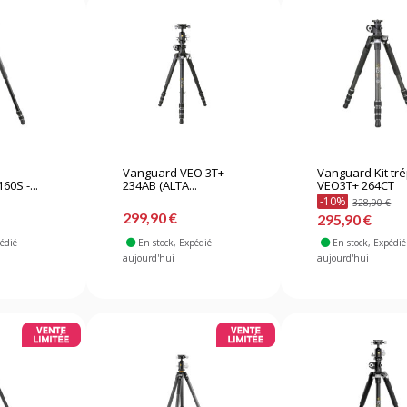
Vanguard VEO 3T+
Vanguard Kit tr
0S -...
234AB (ALTA...
VEO3T+ 264CT
-10%
328,90 €
299,90 €
295,90 €
pédié
En stock
, Expédié
En stock
, Expédié
aujourd'hui
aujourd'hui