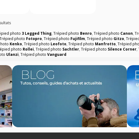
sultats
épied photo
3 Legged Thing
,
Trépied photo
Benro
,
Trépied photo
Canon
,
Tr
Trépied photo
Fotopro
,
Trépied photo
Fujifilm
,
Trépied photo
Gitzo
,
Trépie
photo
Kenko
,
Trépied photo
Leofoto
,
Trépied photo
Manfrotto
,
Trépied ph
répied photo
Rollei
,
Trépied photo
Sachtler
,
Trépied photo
Silence Corner
,
hoto
Ulanzi
,
Trépied photo
Vanguard