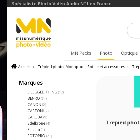
Spécialiste Photo Vidéo Audio N°1 en France
MN Packs
Photo
Optique
Accueil
›
Trépied photo, Monopode, Rotule et accessoires
›
Tré
Marques
3 LEGGED THING
(12)
BENRO
(34)
CANON
(2)
CARTONI
(2)
CARUBA
(9)
Trépied pho
Edelkrone
(4)
Falcam
(1)
FOTOPRO
(21)