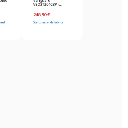
épied
Vanguard
VEO3T204CBP -...
248,90 €
cant
Sur commande fabricant