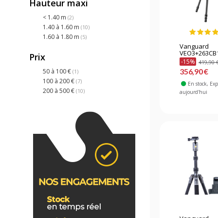
Hauteur maxi
< 1.40 m
(2)
1.40 à 1.60 m
(10)
1.60 à 1.80 m
(5)
Vanguard
VEO3+263CB16
Prix
-15%
419,90 
356,90 €
50 à 100 €
(1)
100 à 200 €
(7)
En stock
, Ex
200 à 500 €
(10)
aujourd'hui