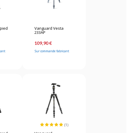
épied
Vanguard Vesta
233AP
109,90 €
cant
Sur commande fabricant
(1)