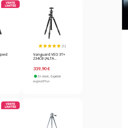
(1)
épied
Vanguard VEO 3T+
234CB (ALTA...
339,90 €
En stock
, Expédié
aujourd'hui