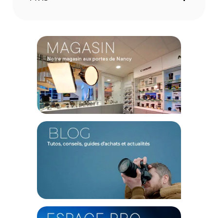
bague d'adaptation fixée sur votre objectif, l'attache
aimantée sécurise votre équipement instantanément. Ce
gain de temps crucial vous garantit de ne plus jamais rater
l'instant décisif lors de vos sorties photographiques.
Excellence optique et contrastes saisissants
Conçu à partir du prestigieux verre allemand B270 SCHOTT,
ce filtre garantit un rendu d'image exceptionnel tout en
bloquant la lumière polarisée. En coupant la lumière réfléchie
provenant de l'eau, des vitres ou des feuillages, il dévoile
une saturation des couleurs impressionnante et des
contrastes profonds. Son traitement nanométrique à 30
couches assure une transmission lumineuse maximale, tout
en facilitant grandement le nettoyage des traces d'eau ou de
gras en extérieur.
Conception robuste et éco-responsable
Taillée pour l'aventure, la monture extra-fine en magnalium
protège efficacement la lentille tout en écartant tout risque
de vignettage indésirable, même avec vos focales grand-
angle. Au-delà de sa solidité à toute épreuve garantie à vie,
ce produit s'inscrit dans une véritable démarche
environnementale. Avec son emballage totalement dépourvu