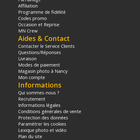
Affiliation
Programme de fidélité
CONTENU DU CARTON
Codes promo
1x Filtre polarisant magnétique Urth CPL Plus+ 52 mm
Occasion et Reprise
1x Bague d'adaptation magnétique 52 mm
MN Crew
Offre valable jusqu'au 07-08-2026 inclus.
Aides & Contact
Contacter le Service Clients
Code EAN Urth filtre Magnetic CPL Plus+ 52mm - Filtre photo
Questions/Réponses
polarisant - Achat et Prix :
9354842011269
Livraison
Garantie 2 ans
Modes de paiement
Magasin photo à Nancy
(1) Offre valable jusqu'au 31 Décembre 2030 à partir de 49 euros
Mon compte
d'achat, sur la base d'une expédition Chronopost 24H vers un point
Informations
relais situé en France continentale uniquement, valable uniquement
sur les produits de moins de 1m et moins de 20Kg.
Qui sommes-nous ?
(2) Nombre de points Fidélité estimés, hors remises au panier, basé
Recrutement
sur le prix TTC en €, les points seront effectivement calculés dans le
Informations légales
panier.
Conditions générales de vente
Protection des données
Paramétrer les cookies
Lexique photo et vidéo
Plan du site