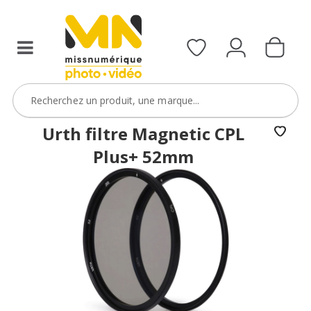
filtres
avec
le
code
ObjectifFiltre5
VOIR L'OFFRE
Urth filtre Magnetic CPL
Plus+ 52mm