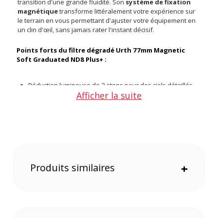
transition d'une grande fluidité. Son
système de fixation
magnétique
transforme littéralement votre expérience sur
le terrain en vous permettant d'ajuster votre équipement en
un clin d'œil, sans jamais rater l'instant décisif.
Points forts du filtre dégradé Urth 77mm Magnetic
Soft Graduated ND8 Plus+ :
Réduction lumineuse de 3 stops pour des ciels détaillés
Afficher la suite
Transition fluide sublimant vos photographies de
paysages
Montage magnétique sécurisé pour un flux de travail
rapide
Verre allemand SCHOTT préservant une netteté
irréprochable
Cadre en aluminium ultra fin empêchant le vignettage
Revêtement CoraNano garantissant la justesse des
Produits similaires
+
couleurs
Équilibre parfait pour la photographie de paysage
La gestion des fortes dynamiques lumineuses devient un jeu
d'enfant grâce à cette réduction ciblée de 3 stops. Son