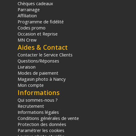
Garantie 2 ans
Chèques cadeaux
Parrainage
(1) Offre valable jusqu'au 31 Décembre 2030 à partir de 49 euros
Affiliation
d'achat, sur la base d'une expédition Chronopost 24H vers un point
Programme de fidélité
relais situé en France continentale uniquement, valable uniquement
Codes promo
sur les produits de moins de 1m et moins de 20Kg.
Occasion et Reprise
(2) Nombre de points Fidélité estimés, hors remises au panier, basé
MN Crew
sur le prix TTC en €, les points seront effectivement calculés dans le
Aides & Contact
panier.
Contacter le Service Clients
Questions/Réponses
Livraison
Modes de paiement
Magasin photo à Nancy
Mon compte
Informations
Qui sommes-nous ?
Recrutement
Informations légales
Conditions générales de vente
Protection des données
Paramétrer les cookies