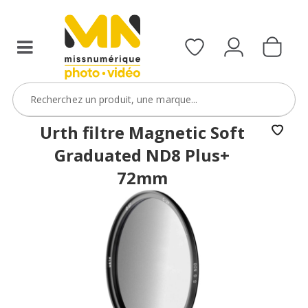
filtres
avec
le
code
ObjectifFiltre5
VOIR L'OFFRE
Urth filtre Magnetic Soft
Graduated ND8 Plus+
72mm