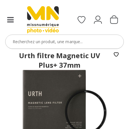
filtres
avec
le
code
ObjectifFiltre5
VOIR L'OFFRE
Urth filtre Magnetic UV
Plus+ 37mm