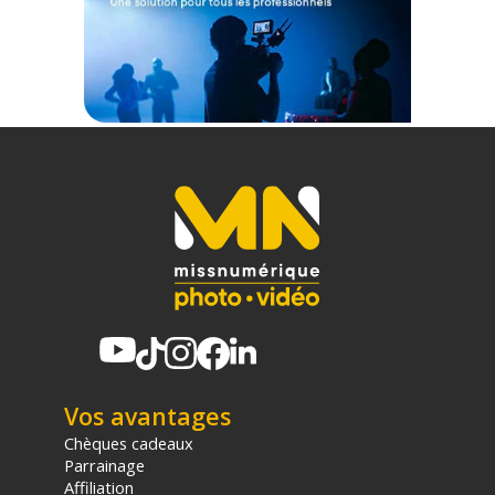
Type : Filtre Ultraviolet (UV) magnétique et à visser
Diamètre : 37 mm
Matériau optique : Verre allemand B270 SCHOTT
Traitement de surface : Nano-revêtement 30 couches
Filtration : Bloque 99.6% de la lumière ultraviolette
Matériau du châssis : Magnalium ultra-fin
Garantie : À vie
CONTENU DU CARTON
1x Filtre Urth 37mm Magnetic UV (Plus+)
Offre valable jusqu'au 06-08-2026 inclus.
Code EAN Urth filtre Magnetic UV Plus+ 37mm - Filtre photo uv -
Achat et Prix :
9354842011078
Garantie 2 ans
Vos avantages
(1) Nombre de points Fidélité estimés, hors remises au panier, basé
Chèques cadeaux
sur le prix TTC en €, les points seront effectivement calculés dans le
Parrainage
panier.
Affiliation