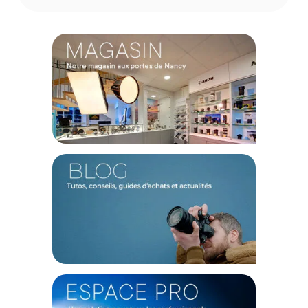
composé de 30 couches de nano-revêtement assure une
transmission lumineuse optimale tout en offrant une barrière
redoutable contre les traces de doigts, l'humidité et les corps
gras. Sur le terrain, cela se traduit par des images hautement
contrastées, dépourvues de voile atmosphérique indésirable
et de teintes bleutées, vous épargnant ainsi de longues
heures de correction colorimétrique en post-production.
Ergonomie magnétique et profil ultra-fin
Le système magnétique intégré révolutionne votre approche
sur le terrain en permettant un remplacement quasi
instantané de l'élément frontal selon l'évolution de la lumière
ambiante. Pensé pour s'adapter à toutes les configurations
de tournage, il dispose également d'une base filetée
standard rendant l'utilisation d'une bague d'adaptation
totalement optionnelle. Son cerclage en magnalium se
distingue par son profil d'une finesse absolue, un atout
technique majeur pour exploiter pleinement vos focales
grand-angle sans craindre l'apparition d'un vignettage
assombrissant les angles de l'image.
Caractéristiques du filtre UV magnétique Urth 37mm
(Plus+) :