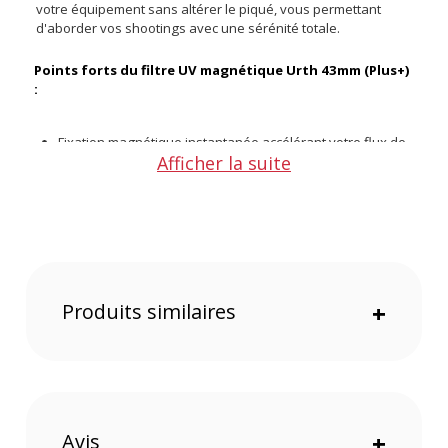
votre équipement sans altérer le piqué, vous permettant
d'aborder vos shootings avec une sérénité totale.
Points forts du filtre UV magnétique Urth 43mm (Plus+)
:
Fixation magnétique instantanée accélérant votre flux de
Afficher la suite
travail
Verre optique allemand B270 SCHOTT maximisant le
piqué
Nano-revêtement 30 couches facilitant l'entretien des
lentilles
Élimination de 99.6% des rayons ultraviolets parasites
Cerclage ultra-fin en magnalium empêchant tout
vignettage
Produits similaires
+
Base filetée intégrée permettant un montage direct sans
bague
Conception écoresponsable finançant la plantation d'un
arbre
La précision optique au service du piqué
Avis
+
Taillé dans le prestigieux verre allemand B270 SCHOTT, cet