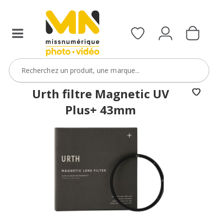
filtres
avec
le
code
ObjectifFiltre5
VOIR L'OFFRE
Urth filtre Magnetic UV
Plus+ 43mm