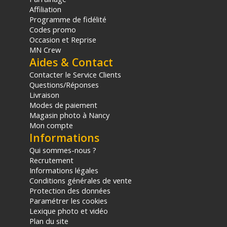
Affiliation
(1) Offre valable jusqu'au 31 Décembre 2030 à partir de 49 euros
Programme de fidélité
d'achat, sur la base d'une expédition Chronopost 24H vers un point
Codes promo
relais situé en France continentale uniquement, valable uniquement
Occasion et Reprise
sur les produits de moins de 1m et moins de 20Kg.
MN Crew
(2) Nombre de points Fidélité estimés, hors remises au panier, basé
Aides & Contact
sur le prix TTC en €, les points seront effectivement calculés dans le
panier.
Contacter le Service Clients
Questions/Réponses
Livraison
Modes de paiement
Magasin photo à Nancy
Mon compte
Informations
Qui sommes-nous ?
Recrutement
Informations légales
Conditions générales de vente
Protection des données
Paramétrer les cookies
Lexique photo et vidéo
Plan du site