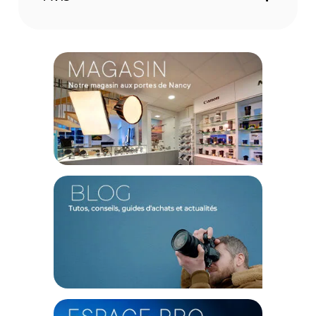
élément optique de 43 mm préserve méticuleusement la
netteté de vos objectifs photographiques. Son traitement
exclusif, composé de 30 strates de nano-revêtement,
maximise la transmission lumineuse tout en dressant une
barrière hydrophobe et oléophobe d'une efficacité
redoutable contre les intempéries et les traces de doigts. Sur
le terrain, cette conception de pointe neutralise le voile
atmosphérique et les dominantes bleutées souvent
générées par les rayons ultraviolets en forte luminosité,
vous assurant ainsi des contrastes saisissants et une fidélité
chromatique parfaite pour minimiser le travail de retouche.
Ergonomie magnétique et profil ultra-fin
Le système d'attache magnétique révolutionne votre
pratique sur le terrain en autorisant un remplacement
immédiat du filtre frontal au gré de vos besoins et des
changements de lumière. Pour une flexibilité absolue, sa
monture hybride intègre nativement un pas de vis
traditionnel, vous épargnant l'ajout contraignant d'une
bague d'adaptation supplémentaire. Usiné dans un alliage
de magnalium reconnu pour son extrême durabilité, son
cerclage adopte un profil ultra-fin pensé spécifiquement
pour empêcher toute apparition de vignettage, préservant