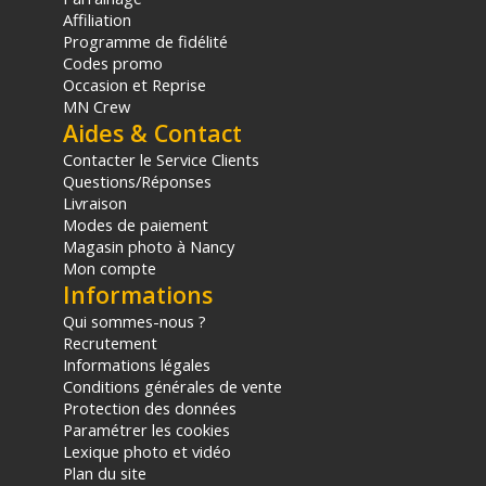
(1) Offre valable jusqu'au 31 Décembre 2030 à partir de 49 euros
Affiliation
d'achat, sur la base d'une expédition Chronopost 24H vers un point
Programme de fidélité
relais situé en France continentale uniquement, valable uniquement
Codes promo
sur les produits de moins de 1m et moins de 20Kg.
Occasion et Reprise
(2) Nombre de points Fidélité estimés, hors remises au panier, basé
MN Crew
sur le prix TTC en €, les points seront effectivement calculés dans le
Aides & Contact
panier.
Contacter le Service Clients
Questions/Réponses
Livraison
Modes de paiement
Magasin photo à Nancy
Mon compte
Informations
Qui sommes-nous ?
Recrutement
Informations légales
Conditions générales de vente
Protection des données
Paramétrer les cookies
Lexique photo et vidéo
Plan du site