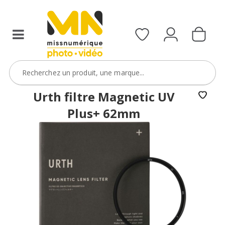
filtres
avec
le
code
ObjectifFiltre5
VOIR L'OFFRE
Urth filtre Magnetic UV
Plus+ 62mm