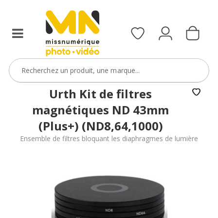
filtres
avec
le
code
ObjectifFiltre5
VOIR L'OFFRE
Urth Kit de filtres
magnétiques ND 43mm
(Plus+) (ND8,64,1000)
Ensemble de filtres bloquant les diaphragmes de lumière