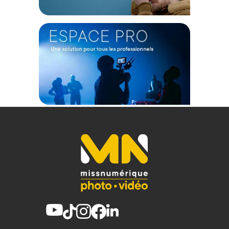
Offre valable jusqu'au 07-08-2026 inclus.
Code EAN Urth Kit de filtres magnétiques ND 43mm (Plus+)
(ND8,64,1000) - Achat et Prix :
9354842012341
Garantie 2 ans
(1) Offre valable jusqu'au 31 Décembre 2030 à partir de 49 euros
d'achat, sur la base d'une expédition Chronopost 24H vers un point
relais situé en France continentale uniquement, valable uniquement
sur les produits de moins de 1m et moins de 20Kg.
(2) Sous réserve d'éligibilité.
(3) Nombre de points Fidélité estimés, hors remises au panier, basé
sur le prix TTC en €, les points seront effectivement calculés dans le
panier.