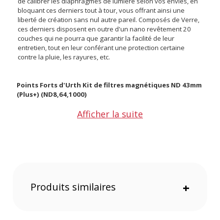
de calibrer les diaphragmes de lumière selon vos envies, en
bloquant ces derniers tout à tour, vous offrant ainsi une
liberté de création sans nul autre pareil. Composés de Verre,
ces derniers disposent en outre d'un nano revêtement 20
couches qui ne pourra que garantir la facilité de leur
entretien, tout en leur conférant une protection certaine
contre la pluie, les rayures, etc.
Points Forts d'Urth Kit de filtres magnétiques ND 43mm
(Plus+) (ND8,64,1000)
Afficher la suite
Un ensemble de filtres qui vous permettra de bloquer les
diaphragmes de lumière selon vos envies
Une créativité enrichie, offrant la possibilité de découvrir
les effets des expositions longues en toute sécurité
Des filtres disposant de 20 couches à nano-revêtement,
facilitant l'entretien mais aussi une protection redoutable
contre l'eau, les rayures, etc.
Produits similaires
+
Un revêtement assurant par ailleurs une transmission
optimale de la lumière ainsi que des images davantage
nettes et précises
Des filtres ultra mince évitant ainsi le vignettage,