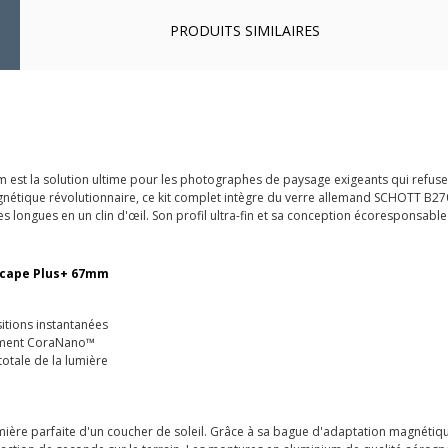
PRODUITS SIMILAIRES
m est la solution ultime pour les photographes de paysage exigeants qui refuse
nétique révolutionnaire, ce kit complet intègre du verre allemand SCHOTT B270
es longues en un clin d'œil. Son profil ultra-fin et sa conception écoresponsable
dscape Plus+ 67mm
itions instantanées
tement CoraNano™
otale de la lumière
a lumière parfaite d'un coucher de soleil. Grâce à sa bague d'adaptation magnéti