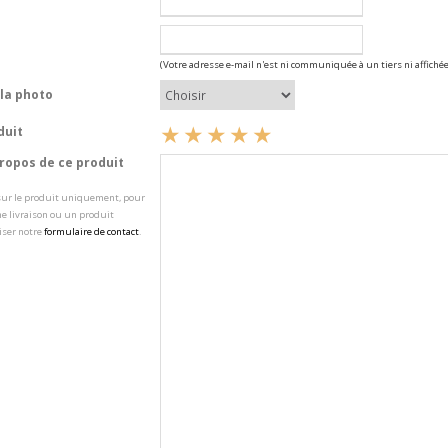
(Votre adresse e-mail n'est ni communiquée à un tiers ni affichée
la photo
duit
opos de ce produit
 sur le produit uniquement, pour
e livraison ou un produit
iser notre
formulaire de contact
.