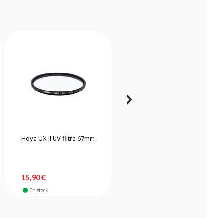
Hoya UX II UV filtre 67mm
Tiffen filtre UV MC 82mm
15,90 €
51,90 €
En stock
En stock