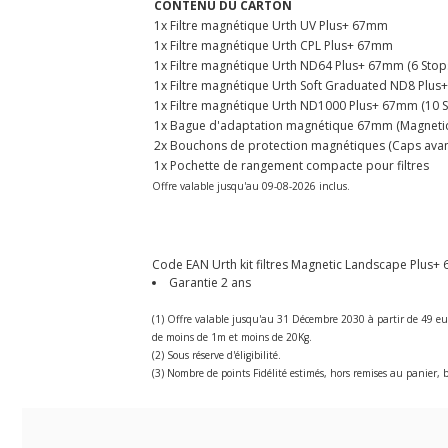
CONTENU DU CARTON
1x Filtre magnétique Urth UV Plus+ 67mm
1x Filtre magnétique Urth CPL Plus+ 67mm
1x Filtre magnétique Urth ND64 Plus+ 67mm (6 Stop
1x Filtre magnétique Urth Soft Graduated ND8 Plus
1x Filtre magnétique Urth ND1000 Plus+ 67mm (10 S
1x Bague d'adaptation magnétique 67mm (Magnetic
2x Bouchons de protection magnétiques (Caps avant
1x Pochette de rangement compacte pour filtres
Offre valable jusqu'au 09-08-2026 inclus.
Code EAN Urth kit filtres Magnetic Landscape Plus+ 6
Garantie 2 ans
(1) Offre valable jusqu'au 31 Décembre 2030 à partir de 49 eu
de moins de 1m et moins de 20Kg.
(2) Sous réserve d'éligibilité.
(3) Nombre de points Fidélité estimés, hors remises au panier, b