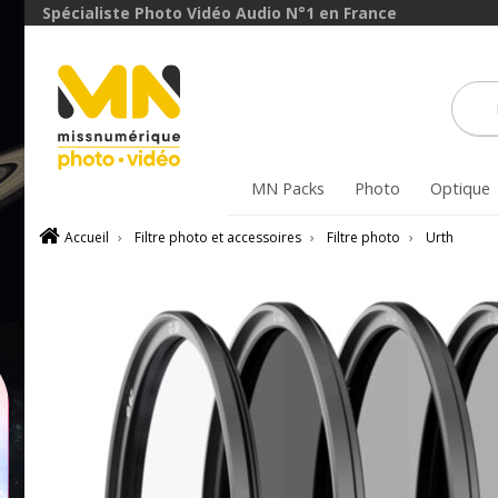
avec le code
Spécialiste Photo Vidéo Audio N°1 en France
ObjectifFiltre5
VOIR L'OFFRE
MN Packs
Photo
Optique
Accueil
›
Filtre photo et accessoires
›
Filtre photo
›
Urth