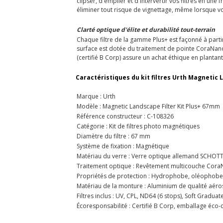
clipser, d'empiler et d'intervertir vos filtres en u
éliminer tout risque de vignettage, même lorsque vo
Clarté optique d'élite et durabilité tout-terrain
Chaque filtre de la gamme Plus+ est façonné à parti
surface est dotée du traitement de pointe CoraNano™
(certifié B Corp) assure un achat éthique en plantan
Caractéristiques du kit filtres Urth Magneti
Marque : Urth
Modèle : Magnetic Landscape Filter Kit Plus+ 67mm
Référence constructeur : C-108326
Catégorie : Kit de filtres photo magnétiques
Diamètre du filtre : 67 mm
Système de fixation : Magnétique
Matériau du verre : Verre optique allemand SCHOT
Traitement optique : Revêtement multicouche CoraNa
Propriétés de protection : Hydrophobe, oléophobe, a
Matériau de la monture : Aluminium de qualité aéro
Filtres inclus : UV, CPL, ND64 (6 stops), Soft Gradu
Écoresponsabilité : Certifié B Corp, emballage éco-c