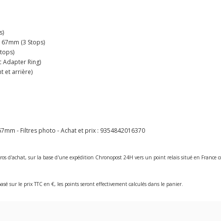
s)
+ 67mm (3 Stops)
tops)
 Adapter Ring)
 et arrière)
7mm - Filtres photo - Achat et prix :
9354842016370
ros d'achat, sur la base d'une expédition Chronopost 24H vers un point relais situé en Franc
asé sur le prix TTC en €, les points seront effectivement calculés dans le panier.