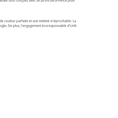
patiale sont conçues avec un profil ultra-mince pour
e couleur parfaite et une netteté irréprochable. La
doigts. De plus, l'engagement écoresponsable d'Urth