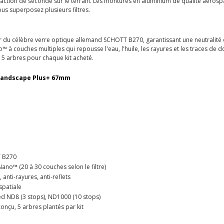
ne fraction de seconde sur le terrain. Les montures en aluminium de qualité aéros
us superposez plusieurs filtres.
r du célèbre verre optique allemand SCHOTT B270, garantissant une neutralité d
 à couches multiples qui repousse l'eau, l'huile, les rayures et les traces de 
t 5 arbres pour chaque kit acheté.
c Landscape Plus+ 67mm
T B270
no™ (20 à 30 couches selon le filtre)
nti-rayures, anti-reflets
spatiale
ated ND8 (3 stops), ND1000 (10 stops)
onçu, 5 arbres plantés par kit