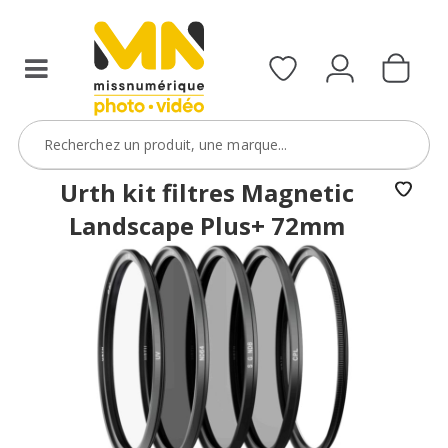
filtres
avec
le
code
ObjectifFiltre5
VOIR L'OFFRE
Urth kit filtres Magnetic
Landscape Plus+ 72mm