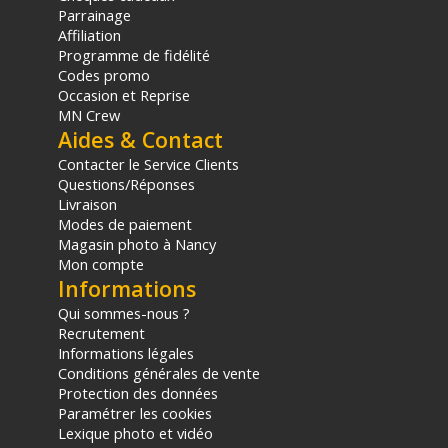
1x Pochette de rangement compacte pour filtres
Parrainage
Offre valable jusqu'au 07-08-2026 inclus.
Affiliation
Programme de fidélité
Codes promo
Code EAN Urth kit filtres Magnetic Landscape Plus+ 72mm -
Occasion et Reprise
Filtres photo - Achat et prix :
9354842016387
MN Crew
Garantie 2 ans
Aides & Contact
(1) Offre valable jusqu'au 31 Décembre 2030 à partir de 49 euros
Contacter le Service Clients
d'achat, sur la base d'une expédition Chronopost 24H vers un point
Questions/Réponses
relais situé en France continentale uniquement, valable uniquement
Livraison
sur les produits de moins de 1m et moins de 20Kg.
Modes de paiement
(2) Sous réserve d'éligibilité.
Magasin photo à Nancy
(3) Nombre de points Fidélité estimés, hors remises au panier, basé
Mon compte
sur le prix TTC en €, les points seront effectivement calculés dans le
Informations
panier.
Qui sommes-nous ?
Recrutement
Informations légales
Conditions générales de vente
Protection des données
Paramétrer les cookies
Lexique photo et vidéo