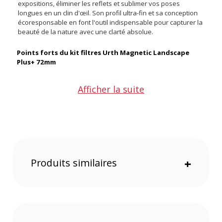
expositions, éliminer les reflets et sublimer vos poses
longues en un clin d'œil. Son profil ultra-fin et sa conception
écoresponsable en font l'outil indispensable pour capturer la
beauté de la nature avec une clarté absolue.
Points forts du kit filtres Urth Magnetic Landscape
Plus+ 72mm
Afficher la suite
Système magnétique ultra-rapide pour des transitions
instantanées
Verre allemand SCHOTT B270 d'élite avec traitement
CoraNano™
Gamme complète de 5 filtres pour une maîtrise totale de
la lumière
Produits similaires
+
Une réactivité instantanée face aux éléments
Oubliez le vissage fastidieux qui vous fait rater la lumière
parfaite d'un coucher de soleil. Grâce à sa bague
d'adaptation magnétique ultra-puissante, ce système vous
permet de clipser, d'empiler et d'intervertir vos filtres en une
fraction de seconde sur le terrain. Les montures en
aluminium de qualité aérospatiale sont conçues avec un