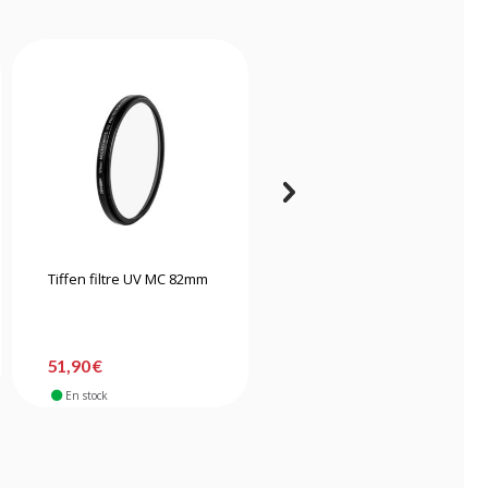
Tiffen filtre UV MC 82mm
Hoya Filtre HD Protector
II 82 mm
51,90 €
49,90 €
En stock
En stock