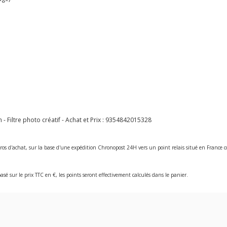
 Filtre photo créatif - Achat et Prix :
9354842015328
ros d'achat, sur la base d'une expédition Chronopost 24H vers un point relais situé en Franc
asé sur le prix TTC en €, les points seront effectivement calculés dans le panier.