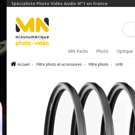
avec le code
Spécialiste Photo Vidéo Audio N°1 en France
ObjectifFiltre5
VOIR L'OFFRE
MN Packs
Photo
Optique
Accueil
›
Filtre photo et accessoires
›
Filtre photo
›
Urth