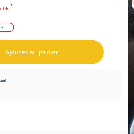
(2)
a 84x
Ajouter au panier
cant