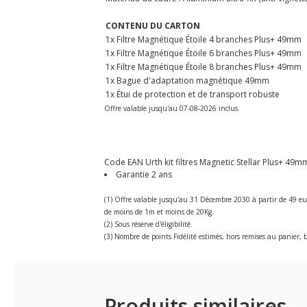
CONTENU DU CARTON
1x Filtre Magnétique Étoile 4 branches Plus+ 49mm
1x Filtre Magnétique Étoile 6 branches Plus+ 49mm
1x Filtre Magnétique Étoile 8 branches Plus+ 49mm
1x Bague d'adaptation magnétique 49mm
1x Étui de protection et de transport robuste
Offre valable jusqu'au 07-08-2026 inclus.
Code EAN Urth kit filtres Magnetic Stellar Plus+ 49mm -
Garantie 2 ans
(1) Offre valable jusqu'au 31 Décembre 2030 à partir de 49 eu
de moins de 1m et moins de 20Kg.
(2) Sous réserve d'éligibilité.
(3) Nombre de points Fidélité estimés, hors remises au panier, b
Produits similaires