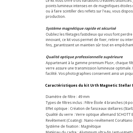
Le kit vous offre trois variations créatives distinctes 
points lumineux intenses en de magnifiques étoiles r
ou à faire scintiller des reflets sur l'eau, vous dis
production.
Système magnétique rapide et sécurisé
Oubliez les filetages fastidieux qui vous font perd
innovant, ce kit vous permet de fixer, retirer ou in
fins, garantissent un maintien sûr tout en empêchant 
Qualité optique professionnelle supérieure
Appartenant à la gamme premium Plus+, chaque filt
verre assure une transmission lumineuse optimale. Il
facilité. Vos photographies conservent ainsi un piqu
Caractéristiques du kit Urth Magnetic Stellar
Diamètre de filtre : 49 mm
Types de filtres inclus : Filtre Étoile 4 branches (4-poi
Effet optique : Création de faisceaux stellaires (Star
Qualité du verre : Verre optique allemand SCHOTT 
Revêtement (Coating) : Nano-revêtement CoraNano 2
Système de fixation : Magnétique
Matériau du cadre : Aluminium ultra-fin (anti-vignett