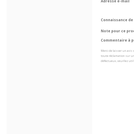
Adresse e-mail
Connaissance de 
Note pour ce pro
Commentaire à pr
Merci de laisser un avis
toute réclamation sur un
défectueux, veuillez util