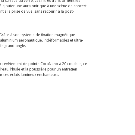
à la surface du verre, ces filtres transforment les
, à ajouter une aura onirique à une scène de concert
t à la prise de vue, sans recourir à la post-
. Grâce à son système de fixation magnétique
en aluminium aéronautique, indéformables et ultra-
ifs grand-angle.
no-revêtement de pointe CoraNano à 20 couches, ce
eau, l'huile et la poussière pour un entretien
par ces éclats lumineux enchanteurs.