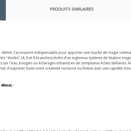
PRODUITS SIMILAIRES
Plus+ 49mm, l'accessoire indispensable pour apporter une touche de magie ciné
 effets "étoiles" (4, 6 et 8 branches) dotés d'un ingénieux système de fixation 
s sur l'eau, bougies ou éclairages urbains) en de somptueux éclats stellaires. A
rmet d'exprimer toute votre créativité nocturne ou festive avec une rapidité d'
+ 49mm :