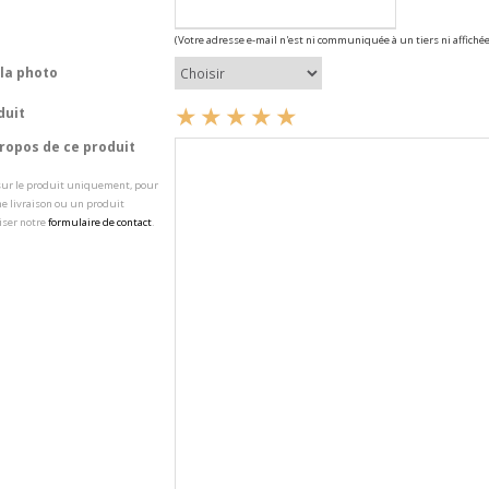
(Votre adresse e-mail n'est ni communiquée à un tiers ni affichée
la photo
duit
opos de ce produit
 sur le produit uniquement, pour
e livraison ou un produit
iser notre
formulaire de contact
.