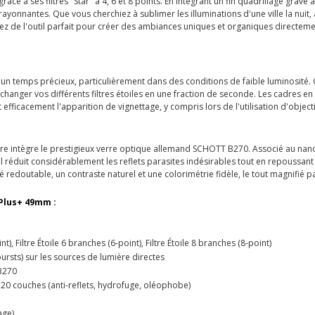
grâce à ses filtres "Star" à 4, 6 et 8 points. En intégrant un fin quadrillage gravé 
ayonnantes. Que vous cherchiez à sublimer les illuminations d'une ville la nuit
posez de l'outil parfait pour créer des ambiances uniques et organiques directemen
re un temps précieux, particulièrement dans des conditions de faible luminosité
terchanger vos différents filtres étoiles en une fraction de seconde. Les cadres 
efficacement l'apparition de vignettage, y compris lors de l'utilisation d'object
re intègre le prestigieux verre optique allemand SCHOTT B270. Associé au na
 réduit considérablement les reflets parasites indésirables tout en repoussant l'
é redoutable, un contraste naturel et une colorimétrie fidèle, le tout magnifié 
 Plus+ 49mm :
nt), Filtre Étoile 6 branches (6-point), Filtre Étoile 8 branches (8-point)
bursts) sur les sources de lumière directes
B270
0 couches (anti-reflets, hydrofuge, oléophobe)
age)