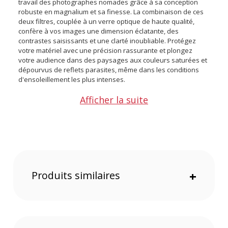
travail des photographes nomades grâce à sa conception
robuste en magnalium et sa finesse. La combinaison de ces
deux filtres, couplée à un verre optique de haute qualité,
confère à vos images une dimension éclatante, des
contrastes saisissants et une clarté inoubliable. Protégez
votre matériel avec une précision rassurante et plongez
votre audience dans des paysages aux couleurs saturées et
dépourvus de reflets parasites, même dans les conditions
d'ensoleillement les plus intenses.
Afficher la suite
Points forts du kit de filtres Urth UV + Polarisant 39mm
:
Protection UV et clarté renforcée
Polarisation pour des couleurs éclatantes
Conception fine et engagement éco-responsable
Produits similaires
+
Protection UV et clarté renforcée
L'atout majeur du filtre UV réside dans sa capacité à bloquer
les rayons ultraviolets, réduisant ainsi le voile atmosphérique
sur vos clichés. Il permet de photographier dans des
conditions de forte luminosité tout en agissant comme un