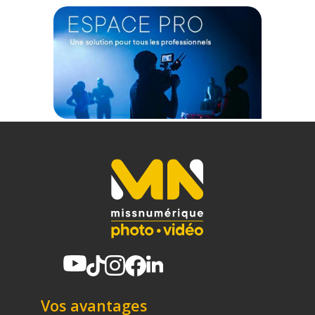
garantissant un impact positif sur l'environnement tout en
assurant une qualité optique indispensable aux standards
de la photographie.
Caractéristiques du kit de filtres Urth UV + Polarisant
39mm :
Diamètre de filetage : 39 mm
Type de filtres : Ultraviolet (UV) et Polarisant Circulaire (CPL)
Matériau du verre : Verre optique de haute qualité
Revêtement : Nano-revêtement multicouche
Matériau du cerclage : Magnalium (alliage léger et résistant)
Profil du cadre : Fin (Slim) pour éviter le vignettage
Filetage avant : Oui (permet l'empilement ou la fixation du
bouchon)
CONTENU DU CARTON
1x Filtre Urth UV 39mm
1x Filtre Urth Polarisant Circulaire (CPL) 39mm
1x Étui de protection rigide et écologique
Offre valable jusqu'au 07-08-2026 inclus.
Vos avantages