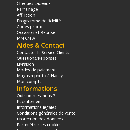
Chèques cadeaux
Code EAN Urth kit filtres UV + Polarisant circulaire 39mm -
Parrainage
Filtres photo - Achat et prix :
9354842010064
Affiliation
Garantie 2 ans
Programme de fidélité
Codes promo
(1) Offre valable jusqu'au 31 Décembre 2030 à partir de 49 euros
Occasion et Reprise
d'achat, sur la base d'une expédition Chronopost 24H vers un point
MN Crew
relais situé en France continentale uniquement, valable uniquement
Aides & Contact
sur les produits de moins de 1m et moins de 20Kg.
Contacter le Service Clients
(2) Nombre de points Fidélité estimés, hors remises au panier, basé
Questions/Réponses
sur le prix TTC en €, les points seront effectivement calculés dans le
Livraison
panier.
Modes de paiement
Magasin photo à Nancy
Mon compte
Informations
Qui sommes-nous ?
Recrutement
Informations légales
Conditions générales de vente
Protection des données
Paramétrer les cookies