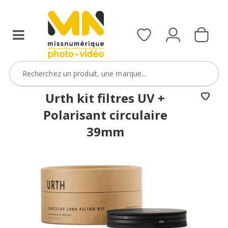
filtres
avec
le
code
ObjectifFiltre5
VOIR L'OFFRE
Urth kit filtres UV +
Polarisant circulaire
39mm