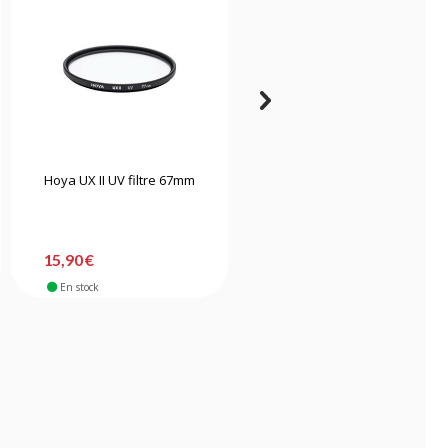
Hoya UX II UV filtre 67mm
Tiffen filtre UV MC 82mm
15,90 €
51,90 €
En stock
En stock