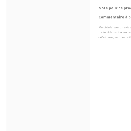
Note pour ce pro
Commentaire à pr
Merci de laisser un avis
toute réclamation sur un
défectueux, veuillez util