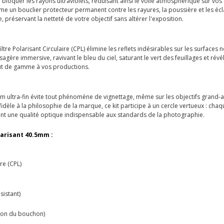
à bloquer les rayons ultraviolets, réduisant ainsi le voile atmosphérique sur vo
me un bouclier protecteur permanent contre les rayures, la poussière et les éc
le, préservant la netteté de votre objectif sans altérer l'exposition.
tre Polarisant Circulaire (CPL) élimine les reflets indésirables sur les surfaces
paysagère immersive, ravivant le bleu du ciel, saturant le vert des feuillages et 
haut de gamme à vos productions.
 ultra-fin évite tout phénomène de vignettage, même sur les objectifs grand-a
 fidèle à la philosophie de la marque, ce kit participe à un cercle vertueux : cha
ant une qualité optique indispensable aux standards de la photographie.
larisant 40.5mm :
ire (CPL)
sistant)
tion du bouchon)