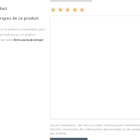
duit
opos de ce produit
 sur le produit uniquement, pour
e livraison ou un produit
iser notre
formulaire de contact
.
Les avis contenant : des liens ou codes informatiques malveillant
d'autres marchands, des informations personnelles ou des propo
pas publiés.