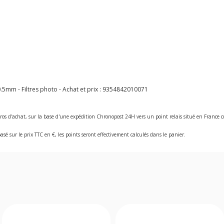
0.5mm - Filtres photo - Achat et prix :
9354842010071
ros d'achat, sur la base d'une expédition Chronopost 24H vers un point relais situé en Franc
asé sur le prix TTC en €, les points seront effectivement calculés dans le panier.