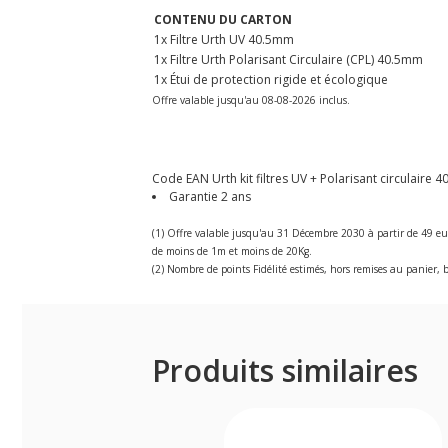
CONTENU DU CARTON
1x Filtre Urth UV 40.5mm
1x Filtre Urth Polarisant Circulaire (CPL) 40.5mm
1x Étui de protection rigide et écologique
Offre valable jusqu'au 08-08-2026 inclus.
Code EAN Urth kit filtres UV + Polarisant circulaire 4
Garantie 2 ans
(1) Offre valable jusqu'au 31 Décembre 2030 à partir de 49 eu
de moins de 1m et moins de 20Kg.
(2) Nombre de points Fidélité estimés, hors remises au panier, b
Produits similaires