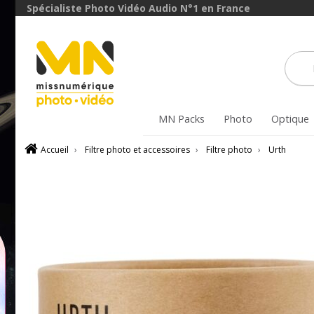
avec le code
Spécialiste Photo Vidéo Audio N°1 en France
ObjectifFiltre5
VOIR L'OFFRE
MN Packs
Photo
Optique
Accueil
›
Filtre photo et accessoires
›
Filtre photo
›
Urth