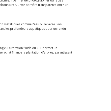
s clichés. Il permet de photographier dans des
laboussures. Cette barrière transparente offre un
 non métalliques comme l'eau ou le verre. Son
révélant les profondeurs aquatiques pour un rendu
ngle. La rotation fluide du CPL permet un
que achat finance la plantation d'arbres, garantissant