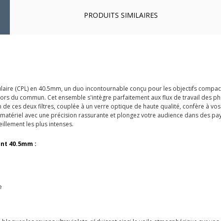
PRODUITS SIMILAIRES
irculaire (CPL) en 40.5mm, un duo incontournable conçu pour les objectifs compa
 hors du commun. Cet ensemble s'intègre parfaitement aux flux de travail des
de ces deux filtres, couplée à un verre optique de haute qualité, confère à vo
re matériel avec une précision rassurante et plongez votre audience dans des 
illement les plus intenses.
ant 40.5mm :
e