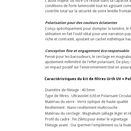
L'atout majeur du filtre UV réside dans sa capacité 
conditions de forte luminosité tout en agissant com
contrôle total sur la sécurité de votre lentille fronta
Polarisation pour des couleurs éclatantes
Conçu spécifiquement pour dompter la lumière, le fil
utilisation en fait l'outil idéal pour une narration 
riche et contrasté, ajoutant un cachet esthétique 
Conception fine et engagement éco-responsable
Pensé pour les baroudeurs, le cerclage en magnalium
ajustement millimétré de l'effet polarisant. De plus,
un impact positif sur l'environnement tout en assur
Caractéristiques du kit de filtres Urth UV + Po
Diamètre de filetage : 40.5mm
Type de filtres : Ultraviolet (UV) et Polarisant Circula
Matériau du verre : Verre optique de haute qualité
Revêtement : Nano-revêtement multicouche
Matériau du cerclage : Magnalium (alliage léger et ré
Profil du cadre : Fin (Slim) pour éviter le vignettage
Filetage avant : Oui (permet l'empilement ou la fixa