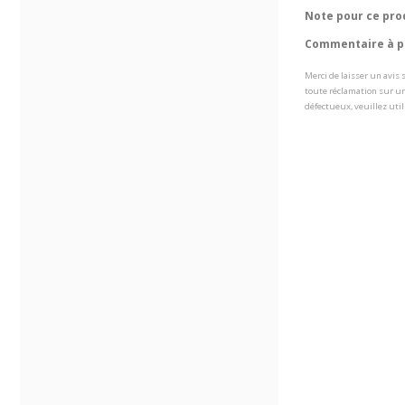
Note pour ce pro
Commentaire à pr
Merci de laisser un avis
toute réclamation sur un
défectueux, veuillez util