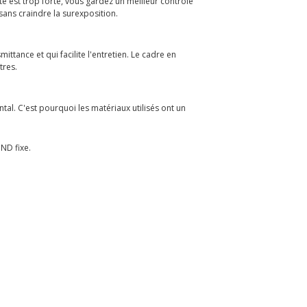
te est trop forte, vous gardez un meilleur contrôle
sans craindre la surexposition.
ittance et qui facilite l'entretien. Le cadre en
tres.
l. C'est pourquoi les matériaux utilisés ont un
 ND fixe.