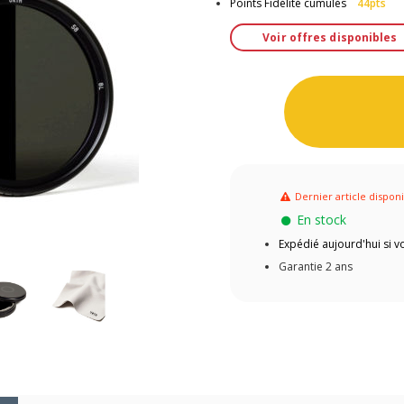
Points Fidélité cumulés
44pts
Voir offres disponibles
Dernier article dispon
En stock
Expédié aujourd'hui si
Garantie 2 ans