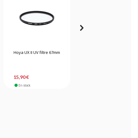
Hoya UX II UV filtre 67mm
Tiffen filtre UV MC 82mm
15,90 €
51,90 €
En stock
En stock