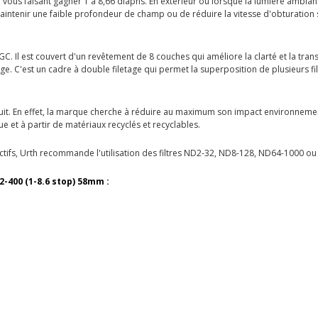
en vous faisant gagner 1 à 8,66 diaphs. En extérieur ou lorsque la lumière ambian
maintenir une faible profondeur de champ ou de réduire la vitesse d'obturation 
C. Il est couvert d'un revêtement de 8 couches qui améliore la clarté et la transm
e. C'est un cadre à double filetage qui permet la superposition de plusieurs fil
it. En effet, la marque cherche à réduire au maximum son impact environnementa
e et à partir de matériaux recyclés et recyclables.
jectifs, Urth recommande l'utilisation des filtres ND2-32, ND8-128, ND64-1000 ou
2-400 (1-8.6 stop) 58mm :