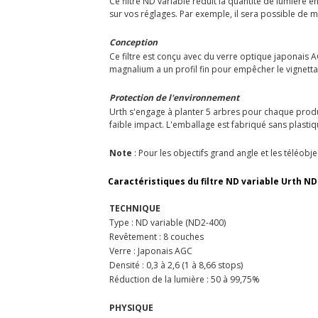
Ce filtre ND variable réduit la quantité de lumière 
sur vos réglages. Par exemple, il sera possible de 
Conception
Ce filtre est conçu avec du verre optique japonais AG
magnalium a un profil fin pour empêcher le vignettag
Protection de l'environnement
Urth s'engage à planter 5 arbres pour chaque produ
faible impact. L'emballage est fabriqué sans plastiqu
Note
: Pour les objectifs grand angle et les téléob
Caractéristiques du filtre ND variable Urth ND
TECHNIQUE
Type : ND variable (ND2-400)
Revêtement : 8 couches
Verre : Japonais AGC
Densité : 0,3 à 2,6 (1 à 8,66 stops)
Réduction de la lumière : 50 à 99,75%
PHYSIQUE