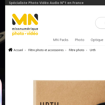
avec le code
Spécialiste Photo Vidéo Audio N°1 en France
ObjectifFiltre5
VOIR L'OFFRE
MN Packs
Photo
Optique
Accueil
›
Filtre photo et accessoires
›
Filtre photo
›
Urth