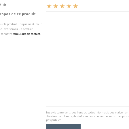
duit
opos de ce produit
 sur le produit uniquement, pour
e livraison ou un produit
iser notre
formulaire de contact
.
Les avis contenant : des liens ou codes informatiques malveillant
d'autres marchands, des informations personnelles ou des propo
pas publiés.