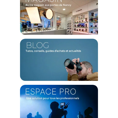
CONTENU DU CARTON
1x Modificateur de lumière V-Flat Light Cone x Karl Taylor
Medium
Offre valable jusqu'au 09-08-2026 inclus.
Code EAN V-Flat Light Cone x Karl Taylor Medium - Modificateur
de lumière - Achat & prix :
850011631546
Garantie 2 ans
(1) Offre valable jusqu'au 31 Décembre 2030 à partir de 49 euros
d'achat, sur la base d'une expédition Chronopost 24H vers un point
relais situé en France continentale uniquement, valable uniquement
sur les produits de moins de 1m et moins de 20Kg.
(2) Nombre de points Fidélité estimés, hors remises au panier, basé
sur le prix TTC en €, les points seront effectivement calculés dans le
panier.