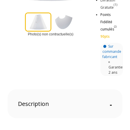
Livraison
(1)
Gratuite
Points
Fidélité
(2)
cumulés
Photo(s) non contractuelle(s)
90pts
Sur
commande
fabricant
Garantie
2 ans
Description
-