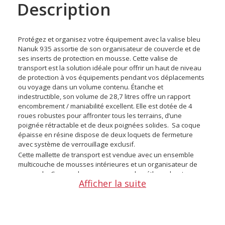
Description
Protégez et organisez votre équipement avec la valise bleu
Nanuk 935 assortie de son organisateur de couvercle et de
ses inserts de protection en mousse. Cette valise de
transport est la solution idéale pour offrir un haut de niveau
de protection à vos équipements pendant vos déplacements
ou voyage dans un volume contenu. Étanche et
indestructible, son volume de 28,7 litres offre un rapport
encombrement / maniabilité excellent. Elle est dotée de 4
roues robustes pour affronter tous les terrains, d’une
poignée rétractable et de deux poignées solides. Sa coque
épaisse en résine dispose de deux loquets de fermeture
avec système de verrouillage exclusif.
Cette mallette de transport est vendue avec un ensemble
multicouche de mousses intérieures et un organisateur de
couvercle. Ces couches en mousse polyuréthane haute
Afficher la suite
qualité sont une solution pratique pour protéger et organiser
facilement votre matériel à l’intérieur de votre valise. Son
organisateur de couvercle, conçu pour ranger et organiser
des petits accessoires, est composé de trois poches anti-
déchirures munies de fermetures éclairs.