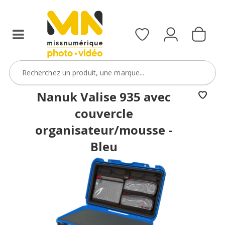
d’un
MN
Pack
Godox
de
la
sélection
Nanuk Valise 935 avec
avec
couvercle
le
organisateur/mousse -
code
PACKGSAC5
Bleu
VOIR L'OFFRE