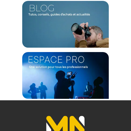
4 roue robuste en polyuréthane pour affronter toutes les
surfaces
Dispose d’une poignée rétractable à main pour plus de
confort
2 poignées ergonomiques en acier inoxydable
rétractables
Ensemble multicouche intérieur pour protéger et
organiser facilement son contenu
Organisateur de couvercle pour ranger avec praticité tous
vos petits accessoires
Une conception sécurisée et pratique
Sa coque en résine NK-7 légère et résistante dispose de
deux loquets PowerClaw. Grâce au système exclusif de
verrouillage et de fermeture de Nanuk, la mallette reste
fermée et sécurisée jusqu'à ce que vous soyez prêt à l'ouvrir.
Autre caractéristique innovante, cette mallette est dotée du
maintien du couvercle moulé dans la charnière. Grâce à cette
particularité, le couvercle restera ouvert tant que vous en
avez besoin.
Confort et maniabilité