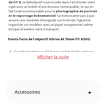
de f/1.8
, ce téléobjectif court excelle dans l'art d'isoler votre
sujet avec un bokeh d'une douceur remarquable, ce qui en
fait l'outil incontournable pour la
photographie de portrait
et le reportage événementiel
. Sa motorisation pas à pas
assure une réactivité chirurgicale sur le terrain, figeant le
regard de vos modèles avec un piqué exceptionnel, même
lorsque la lumière vient à manquer.
Points forts de l'objectif Viltrox AF 75mm f/1.8 EVO :
Ouverture lumineuse f/1.8 pour un bokeh très crémeux
Afficher la suite
Focale de 75mm idéale pour les portraits saisissants
Moteur STM rapide garantissant une mise au point
silencieuse
Mécanisme interne préservant la compacité du matériel
Diaphragme à neuf lamelles adoucissant les arrière-plans
Poids plume de 325 grammes soulageant vos poignets
Accessoires
+