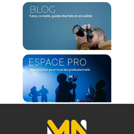
L'intégration d'une motorisation autofocus STM couplée à
une vis sans fin transforme votre expérience de prise de vue
grâce à une mise au point redoutable d'efficacité dès 0,74
mètre. Silencieux et fluide, ce mécanisme accroche le regard
de votre modèle instantanément et s'adapte aussi bien à la
photographie sur le vif qu'aux tournages vidéo nécessitant
une discrétion absolue. De plus, la mise au point interne
garantit que le fût de 69 x 76 mm ne s'allonge jamais
pendant l'utilisation, ce qui maintient le centre de gravité de
l'optique parfaitement stable, un véritable atout pour une
utilisation prolongée sur un stabilisateur.
Caractéristiques de l'objectif Viltrox AF 75mm f/1.8 EVO
:
OPTIQUE
Focale : 75 mm (équivalent 112,5 mm en plein format)
Ouverture maximale : f/1.8
Ouverture minimale : f/16
Construction optique : 11 éléments en 9 groupes
Nombre de lamelles du diaphragme : 9
Angle de champ : 21,4 degrés
Format de capteur : APS-C