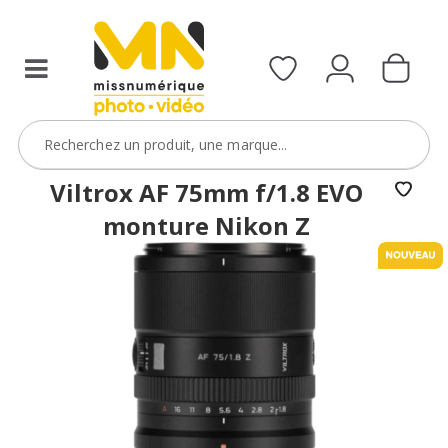
filtres
avec
le
code
ObjectifFiltre5
VOIR L'OFFRE
Viltrox AF 75mm f/1.8 EVO
monture Nikon Z