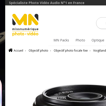
avec le code
Spécialiste Photo Vidéo Audio N°1 en France
ObjectifFiltre5
VOIR L'OFFRE
MN Packs
Photo
Optique
Accueil
›
Objectif photo
›
Objectif photo focale fixe
›
Voigtland