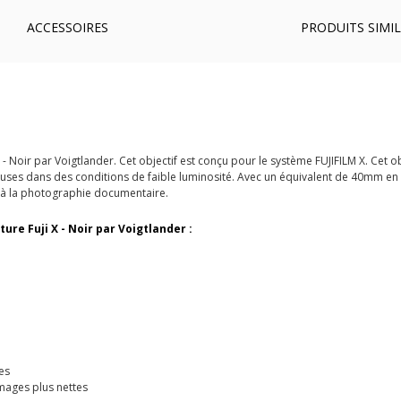
ACCESSOIRES
PRODUITS SIMIL
- Noir par Voigtlander. Cet objectif
est conçu pour le système FUJIFILM X. Cet ob
neuses dans des conditions de faible luminosité. Avec un équivalent de 40mm en p
u’à la photographie documentaire.
ure Fuji X - Noir par Voigtlander :
es
images plus nettes