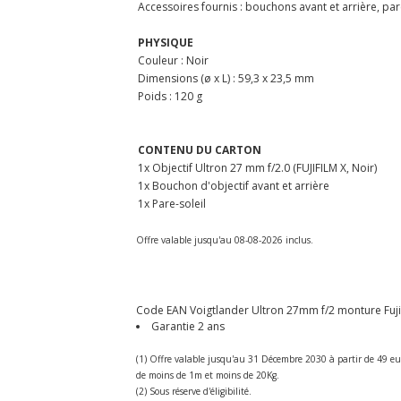
Accessoires fournis : bouchons avant et arrière, par
PHYSIQUE
Couleur : Noir
Dimensions (ø x L) : 59,3 x 23,5 mm
Poids : 120 g
CONTENU DU CARTON
1x Objectif Ultron 27 mm f/2.0 (FUJIFILM X, Noir)
1x Bouchon d'objectif avant et arrière
1x Pare-soleil
Offre valable jusqu'au 08-08-2026 inclus.
Code EAN Voigtlander Ultron 27mm f/2 monture Fuji X 
Garantie 2 ans
(1) Offre valable jusqu'au 31 Décembre 2030 à partir de 49 eu
de moins de 1m et moins de 20Kg.
(2) Sous réserve d'éligibilité.