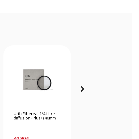
Urth Ethereal 1/4 filtre
K&f Concept Kit de
diffusion (Plus+) 46mm
nettoyage 15 en 1
44,90 €
31,90 €