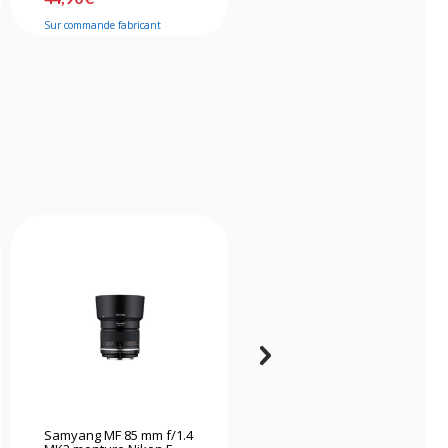
Sur commande fabricant
Bientôt disponible
Samyang MF 85 mm f/1.4
Irix 30mm f/1.4 Dragonfly