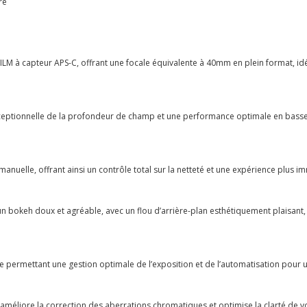
re
ILM à capteur APS-C, offrant une focale équivalente à 40mm en plein format, id
eptionnelle de la profondeur de champ et une performance optimale en basse l
 manuelle, offrant ainsi un contrôle total sur la netteté et une expérience plu
un bokeh doux et agréable, avec un flou d’arrière-plan esthétiquement plaisant,
e permettant une gestion optimale de l’exposition et de l’automatisation pour 
ue améliore la correction des aberrations chromatiques et optimise la clarté de 