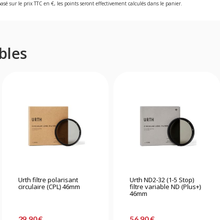
asé sur le prix TTC en €, les points seront effectivement calculés dans le panier.
bles
Urth filtre polarisant
Urth ND2-32 (1-5 Stop)
circulaire (CPL) 46mm
filtre variable ND (Plus+)
46mm
29,90 €
56,90 €