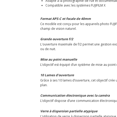
Adapté à la photographie de rue et documentai
Compatible avec les systèmes FUJIFILM X
Format APS-C et focale de 40mm
Ce modèle est conçu pour les appareils photo FUJIF
champ de vision naturel.
Grande ouverture f/2
L'ouverture maximale de f/2 permet une gestion exc
ou de nuit.
Mise au point manuelle
L’objectif est équipé d’un système de mise au point
10 Lames d’ouverture
Grâce à ses 10 lames d’ouverture, cet objectif crée 
plan.
Communication électronique avec la caméra
L’objectif dispose d’une communication électroniqu
Verre à dispersion partielle atypique
L’utilisation de verre à dispersion partielle atypiq