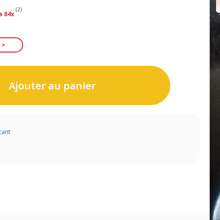
(2)
a 84x
Ajouter au panier
cant