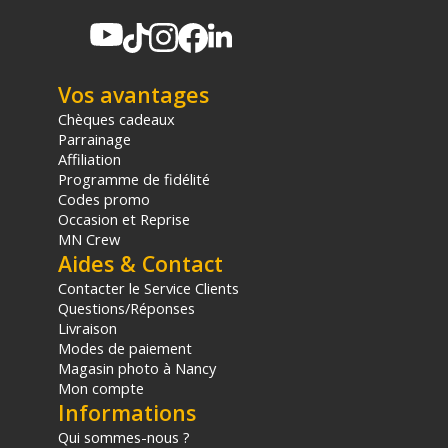
ÉCRAN DU MONITEUR
Taille : 8 pouces
Résolution LCD : 1200*1920
Vos avantages
Luminosité : 650nits
Rapport de Contraste (1500:1)
Chèques cadeaux
Angle de Vue (angle de vision complet)
Parrainage
NTSC 80%
Affiliation
Programme de fidélité
Codes promo
INPUT
VIDÉO
Occasion et Reprise
HDMI, USB-A
MN Crew
Aides & Contact
VID
ÉO SUR ETHERNET
RTMP/RTMPS/SRT
Contacter le Service Clients
Questions/Réponses
CONNECTEURS D'INPUT VID
ÉO
Livraison
HDMI, USB-A, RJ-45, USB Type-C
Modes de paiement
Magasin photo à Nancy
Mon compte
RATIO D'INPUT VIDÉO
Informations
16:9; 4:3; 1:1
Qui sommes-nous ?