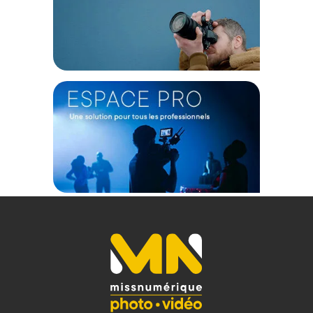
Diffusez simultanément vers 3 destinations horizontales,
dont Facebook, Youtube et Twitch, ou vers 2 plateformes
verticales, telles qu'Instagram et TikTok.
Adaptabilité des Résolutions
Choisissez des résolutions de diffusion allant de 480p à 4K
en fonction des exigences de votre destination.
Caractéristiques du YoloLiv VertiCam :
DIMENSIONS
Hauteur : 27.1 mm
Largeur : 140 mm
Longueur : 219 mm
Poids : environ 981 g
ALIMENTATION
Entrée de Puissance : DC5V/9V/, 12V/15V
Consommation d'Énergie : 45W
Alimentation : USB Type-C
Sortie Évaluée USB : USB-A:5V/1A
Capacité de la Batterie : 6800mAh