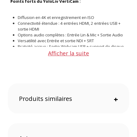
Points forts du YoloLiv VertiCam :
Diffusion en 4K et enregistrement en ISO
Connectivité étendue : 4 entrées HDMI, 2 entrées USB +
sortie HDMI
Options audio complètes : Entrée Lin & Mic + Sortie Audio
Versatilité avec Entrée et sortie NDI + SRT
Praticité accrue : Sortie Webcam USB + support de disque
Afficher la suite
dur externe
Large choix de connexions : Streaming via Ethernet, Wi-Fi,
4G LTE, clé USB
Compatibilité des formats : Prend en charge les formats
H.264 et H.265
Solution tout-en-un : Encodeur, moniteur, commutateur,
enregistreur intégrés
Produits similaires
+
Diffusion 4K et Enregistrement ISO
Créez des flux professionnels en direct avec la possibilité de
diffuser en 4K et d'enregistrer en ISO, capturant ainsi chaque
détail de votre contenu.