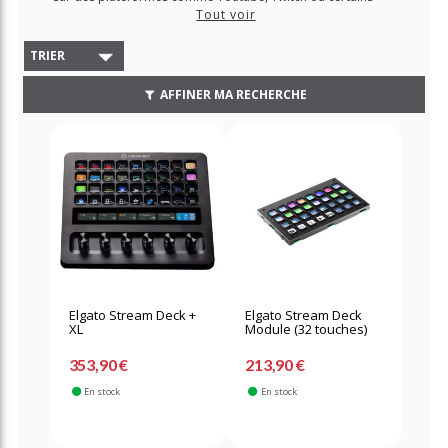
réseaux sociaux.
Tout voir
Découvrez dès maintenant nos solutions pour l'acquisition
vidéo ainsi que nos encodeurs dédiés à la diffusion et au
TRIER
streaming.
AFFINER MA RECHERCHE
Elgato Stream Deck +
Elgato Stream Deck
XL
Module (32 touches)
353,90 €
213,90 €
En stock
En stock