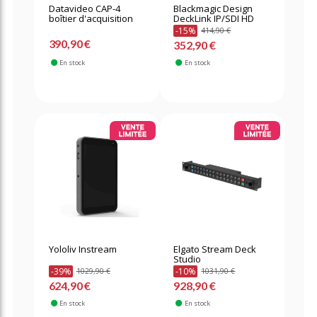
Datavideo CAP-4
Blackmagic Design
boîtier d'acquisition
DeckLink IP/SDI HD
-15%
414,90 €
390,90 €
352,90 €
En stock
En stock
Yololiv Instream
Elgato Stream Deck
Studio
-39%
-10%
1029,90 €
1031,90 €
624,90 €
928,90 €
En stock
En stock