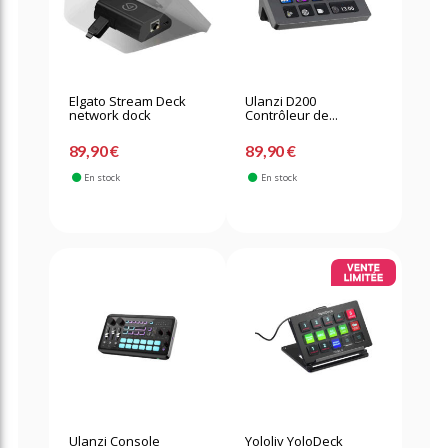
Elgato Stream Deck
Ulanzi D200
network dock
Contrôleur de...
89,90 €
89,90 €
En stock
En stock
Ulanzi Console
Yololiv YoloDeck