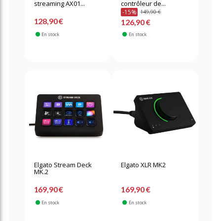
streaming AX01...
contrôleur de...
-15%
149,90 €
128,90 €
126,90 €
En stock
En stock
Elgato Stream Deck
Elgato XLR MK2
MK.2
169,90 €
169,90 €
En stock
En stock