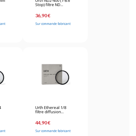
7mm
Urth ND2-400 (1-8.6
Stop) filtre ND...
36,90 €
cant
Sur commande fabricant
4
Urth Ethereal 1/8
filtre diffusion...
44,90 €
cant
Sur commande fabricant