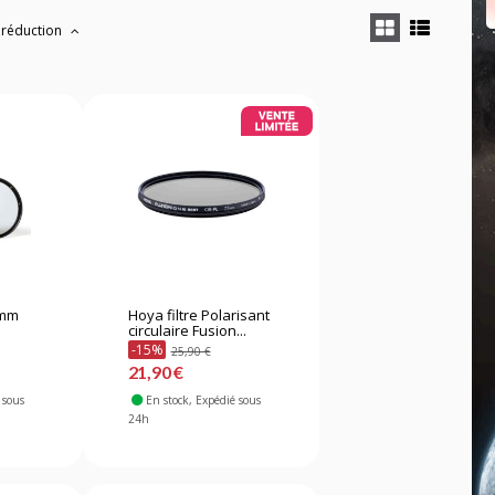
 réduction
7mm
Hoya filtre Polarisant
circulaire Fusion...
-15%
25,90 €
21,90 €
 sous
En stock
, Expédié sous
24h