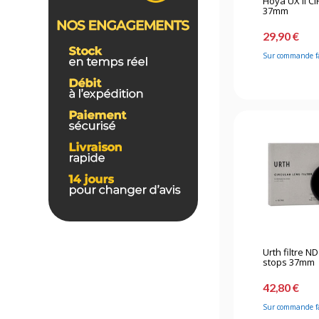
Hoya UX II CIR
37mm
29,90 €
Sur commande f
Urth filtre N
stops 37mm
42,80 €
Sur commande f