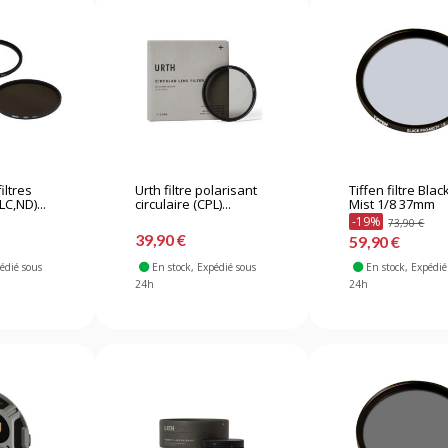
iltres
Urth filtre polarisant
Tiffen filtre Blac
LC,ND)...
circulaire (CPL)...
Mist 1/8 37mm
-19%
73,90 €
39,90 €
59,90 €
pédié sous
En stock
, Expédié sous
En stock
, Expédié
24h
24h