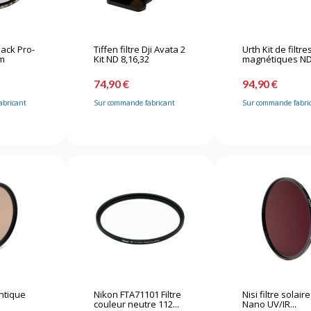
Black Pro-
Tiffen filtre Dji Avata 2
Urth Kit de filtre
mm
Kit ND 8,16,32
magnétiques ND.
74,90 €
94,90 €
abricant
Sur commande fabricant
Sur commande fabri
Antique
Nikon FTA71101 Filtre
Nisi filtre solair
m
couleur neutre 112...
Nano UV/IR...