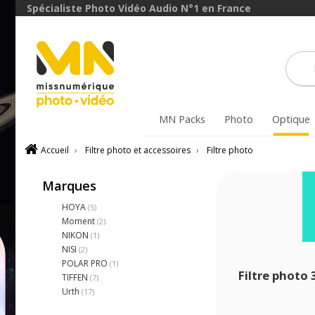
Spécialiste Photo Vidéo Audio N°1 en France
MN Packs
Photo
Optique
Accueil
›
Filtre photo et accessoires
›
Filtre photo
Marques
HOYA
(5)
Moment
(2)
NIKON
(1)
NISI
(2)
POLAR PRO
(1)
Filtre photo
TIFFEN
(7)
Urth
(17)