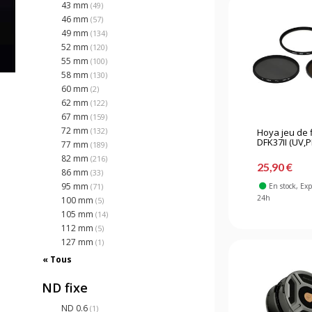
43 mm
(49)
46 mm
(57)
49 mm
(134)
52 mm
(120)
55 mm
(100)
58 mm
(130)
60 mm
(2)
62 mm
(122)
67 mm
(159)
72 mm
(132)
Hoya jeu de f
DFK37II (UV,P
77 mm
(189)
82 mm
(216)
25,90 €
86 mm
(33)
95 mm
(71)
En stock
, Ex
24h
100 mm
(5)
105 mm
(14)
112 mm
(5)
127 mm
(1)
« Tous
ND fixe
ND 0.6
(1)