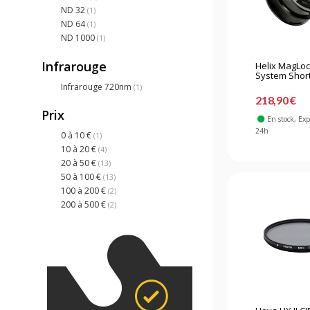
ND 32
(1)
ND 64
(1)
ND 1000
(1)
Infrarouge
Helix MagLo
System Short
Infrarouge 720nm
(1)
218,90 €
Prix
En stock
, Ex
24h
0 à 10 €
(1)
10 à 20 €
(4)
20 à 50 €
(13)
50 à 100 €
(13)
100 à 200 €
(2)
200 à 500 €
(2)