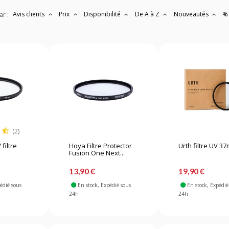
Avis clients
Prix
Disponibilité
De A à Z
Nouveautés
%
ar :
(2)
filtre
Hoya Filtre Protector
Urth filtre UV 3
Fusion One Next...
13,90 €
19,90 €
pédié sous
En stock
, Expédié sous
En stock
, Expédié
24h
24h