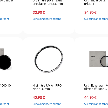
-PL filtre
Urth filtre polarisant
Urth filtre UV 3
circulaire (CPL) 37mm
(Plus+)
32,90 €
34,90 €
abricant
Sur commande fabricant
Sur commande fabri
D1000 10
Nisi filtre UV Air PRO
Urth Ethereal 1/
Nano 37mm
filtre diffusion...
42,90 €
44,90 €
abricant
Sur commande fabricant
Sur commande fabri