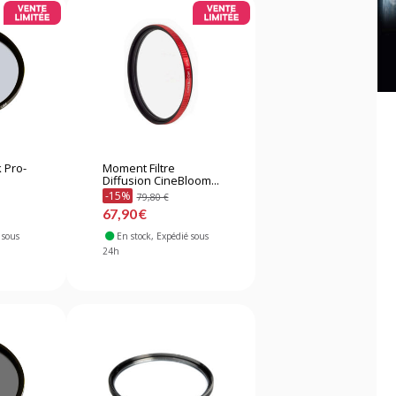
k Pro-
Moment Filtre
Diffusion CineBloom...
-15%
79,80 €
67,90 €
 sous
En stock
, Expédié sous
24h