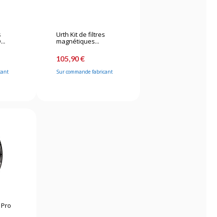
s
Urth Kit de filtres
..
magnétiques...
105,90 €
cant
Sur commande fabricant
e Pro