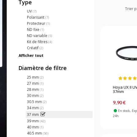
Type
Trier p
UV
(7)
Polarisant
(7)
Protecteur
(1)
ND fixe
(1)
ND variable
(5)
Kit de filtres
(4)
Créatif
(2)
Afficher tout
Diamètre de filtre
25 mm
(2)
27 mm
(1)
Hoya UX II UV 
28 mm
(1)
37mm
30 mm
(2)
30.5 mm
9,90 €
(2)
34 mm
(2)
En stock
, Ex
37 mm
24h
39 mm
(42)
40 mm
(1)
40.5 mm
(50)