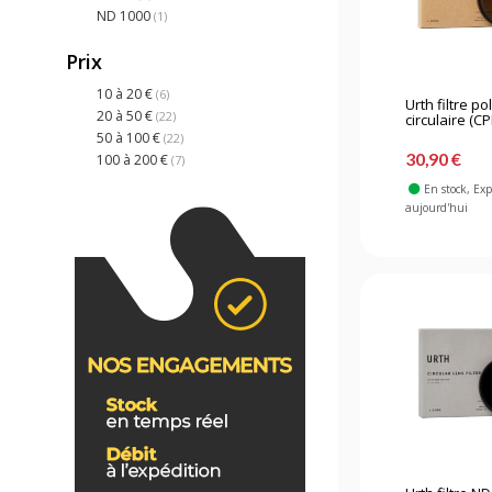
ND 1000
(1)
Prix
10 à 20 €
(6)
Urth filtre po
20 à 50 €
(22)
circulaire (C
50 à 100 €
(22)
30,90 €
100 à 200 €
(7)
En stock
, Ex
aujourd'hui