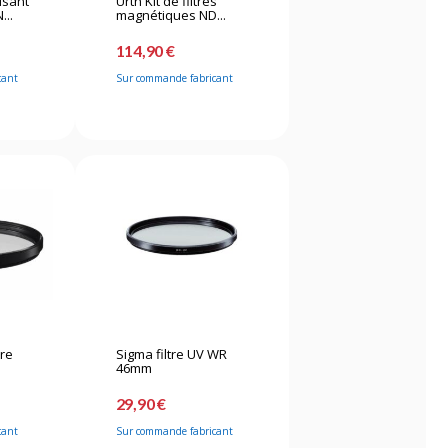
risant
Urth Kit de filtres
...
magnétiques ND...
114,90 €
cant
Sur commande fabricant
tre
Sigma filtre UV WR
46mm
29,90 €
cant
Sur commande fabricant