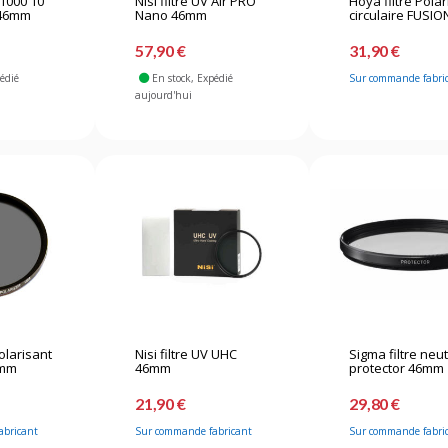
D1000 10
Nisi filtre UV Air PRO
Hoya filtre Pola
 46mm
Nano 46mm
circulaire FUSION
57,90 €
31,90 €
pédié
En stock
, Expédié
Sur commande fabri
aujourd'hui
Polarisant
Nisi filtre UV UHC
Sigma filtre neu
6mm
46mm
protector 46mm
21,90 €
29,80 €
abricant
Sur commande fabricant
Sur commande fabri