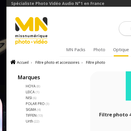
Spécialiste Photo Vidéo Audio N°1 en France
MN Packs
Photo
Optique
Accueil
›
Filtre photo et accessoires
›
Filtre photo
Marques
HOYA
(8)
LEICA
(1)
NISI
(6)
POLAR PRO
(3)
SIGMA
(4)
Filtre photo
TIFFEN
(13)
Urth
(22)