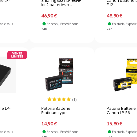
ie LP-
Smallrig 3821 LP-E6NH
Canon batterie 
kit 2 batteries +...
E12
46,90 €
48,90 €
pédié sous
En stock
, Expédié sous
En stock
, Expédié
24h
24h
(1)
ie LP-
Patona Batterie
Patona Batterie
Platinum type...
Canon LP-E6
14,90 €
15,80 €
pédié sous
En stock
, Expédié sous
En stock
, Expédié