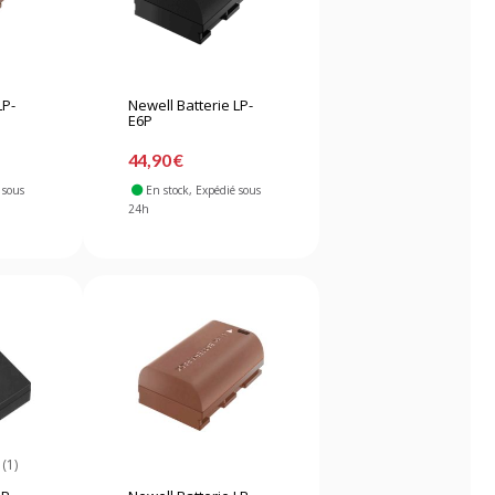
LP-
Newell Batterie LP-
E6P
44,90 €
 sous
En stock
, Expédié sous
24h
(1)