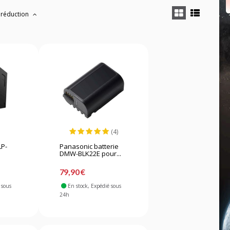
 réduction
(4)
LP-
Panasonic batterie
DMW-BLK22E pour...
79,90 €
 sous
En stock
, Expédié sous
24h