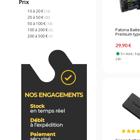
Prix
10 à 20 €
(13)
20 à 50 €
(30)
50 à 100 €
(14)
Patona Batte
100 à 200 €
(3)
Premium type
200 à 500 €
(1)
29,90 €
En stock
, Ex
24h