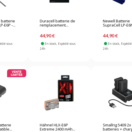
 batterie
Duracell batterie de
Newell Batterie
-E6P -...
remplacement...
SupraCell LP-E6N
44,90 €
44,90 €
pédié sous
En stock
, Expédié sous
En stock
, Expédié
24h
24h
tterie
Hähnel HLX-E6P
Smallrig 5409 2x
ible...
Extreme 2400 mAh...
batteries + charg