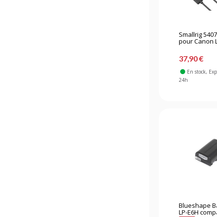
Smallrig 5407
pour Canon LP
37,90 €
En stock
, Ex
24h
Blueshape Ba
LP-E6H compat