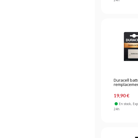
24h
Duracell batt
remplacement
19,90 €
En stock
, Ex
24h