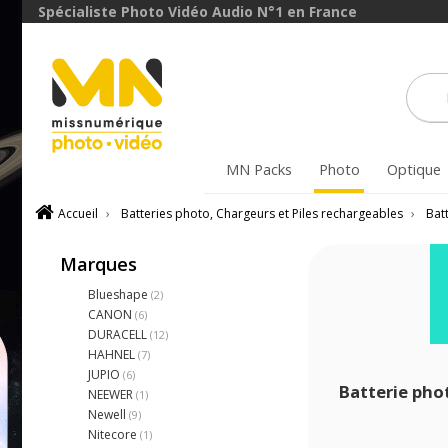
Spécialiste Photo Vidéo Audio N°1 en France
MN Packs
Photo
Optique
Accueil
›
Batteries photo, Chargeurs et Piles rechargeables
›
Bat
Marques
Blueshape
(2)
CANON
(6)
DURACELL
(12)
HAHNEL
(7)
JUPIO
(6)
Batterie pho
NEEWER
(1)
Newell
(9)
Nitecore
(1)