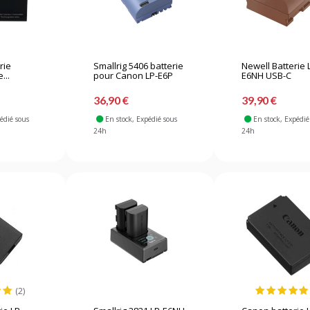
rie
Smallrig 5406 batterie
Newell Batterie 
...
pour Canon LP-E6P
E6NH USB-C
36,90 €
39,90 €
pédié sous
En stock
, Expédié sous
En stock
, Expédié
24h
24h
(2)