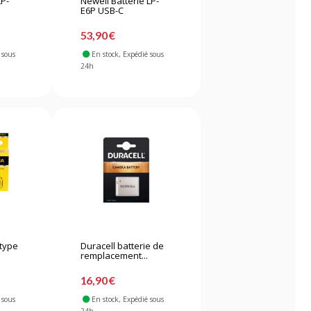
LP-
Newell Batterie LP-
E6P USB-C
53,90 €
 sous
En stock
, Expédié sous
24h
 type
Duracell batterie de
remplacement...
16,90 €
 sous
En stock
, Expédié sous