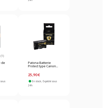
24h
(1)
e de
Patona Batterie
Protect type Canon...
25,90 €
 sous
En stock
, Expédié sous
24h