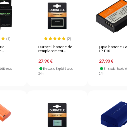
(1)
(2)
rie
Duracell batterie de
Jupio batterie 
...
remplacement...
LP-E10
27,90 €
27,90 €
pédié sous
En stock
, Expédié sous
En stock
, Expédié
24h
24h