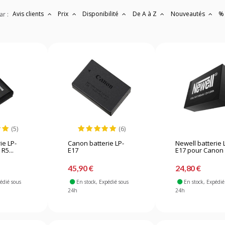
Avis clients
Prix
Disponibilité
De A à Z
Nouveautés
%
ar :
(5)
(6)
ie LP-
Canon batterie LP-
Newell batterie 
R5...
E17
E17 pour Canon
45,90 €
24,80 €
pédié sous
En stock
, Expédié sous
En stock
, Expédié
24h
24h