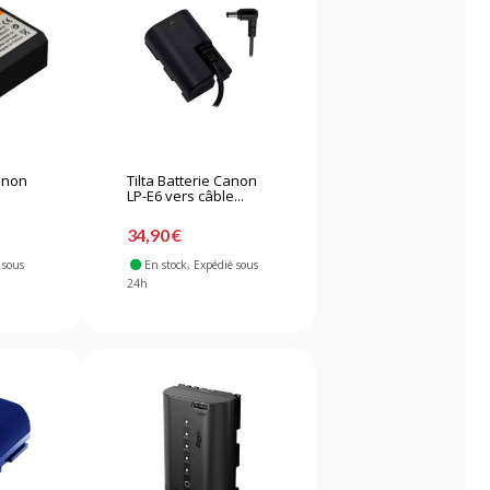
Canon
Tilta Batterie Canon
LP-E6 vers câble...
34,90 €
 sous
En stock
, Expédié sous
24h