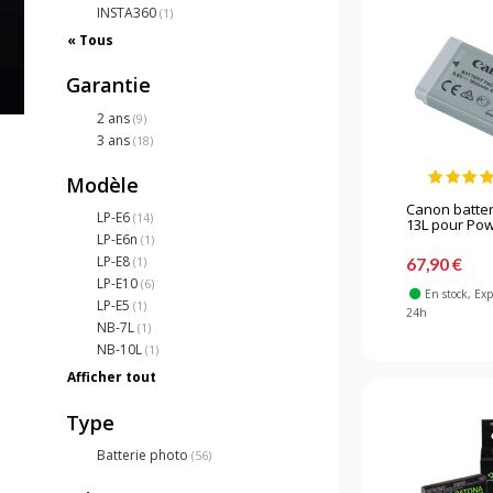
INSTA360
(1)
« Tous
Garantie
2 ans
(9)
3 ans
(18)
Modèle
Canon batter
LP-E6
(14)
13L pour Pow
LP-E6n
(1)
LP-E8
67,90 €
(1)
LP-E10
(6)
En stock
, Ex
LP-E5
(1)
24h
NB-7L
(1)
NB-10L
(1)
Afficher tout
Type
Batterie photo
(56)