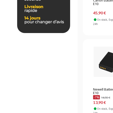
Canon batter
E10
45,90 €
En stock
, Ex
24h
Newell Batter
E10
-7%
14,90 €
13,90 €
En stock
, Ex