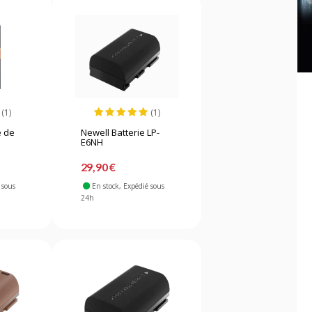
(1)
(1)
e de
Newell Batterie LP-
E6NH
29,90 €
 sous
En stock
, Expédié sous
24h