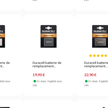
24h
24h
erie de
Duracell batterie de
Duracell batteri
...
remplacement...
remplacement...
19,90 €
22,90 €
pédié sous
En stock
, Expédié sous
En stock
, Expédié
24h
24h