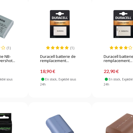
(1)
(1)
ie NB-
Duracell batterie de
Duracell batteri
ershot...
remplacement...
remplacement...
18,90 €
22,90 €
pédié sous
En stock
, Expédié sous
En stock
, Expédié
24h
24h