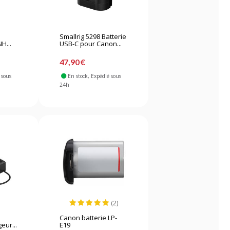
Smallrig 5298 Batterie
H...
USB-C pour Canon...
47,90 €
 sous
En stock
, Expédié sous
24h
(2)
Canon batterie LP-
eur...
E19