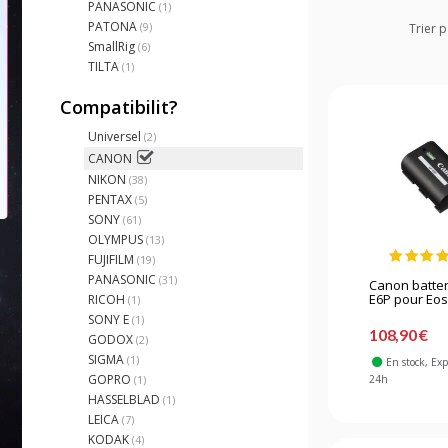
PANASONIC
(1)
PATONA
(9)
Trier p
SmallRig
(6)
TILTA
(1)
Compatibilit?
Universel
(2)
CANON
NIKON
(38)
PENTAX
(5)
SONY
(61)
OLYMPUS
(13)
FUJIFILM
(19)
PANASONIC
(31)
Canon batter
E6P pour Eos 
RICOH
(1)
SONY E
(1)
108,90 €
GODOX
(2)
SIGMA
(1)
En stock
, Ex
GOPRO
24h
(1)
HASSELBLAD
(1)
LEICA
(7)
KODAK
(4)