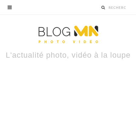
L'actualité photo, vidéo à la loupe
Sony A7 V : hybride plein format
polyvalent