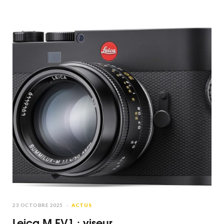
ZR : caméra 6K ultra-compacte
abordable de Nikon
23 OCTOBRE 2025
ACTUS
Leica M EV1 : viseur