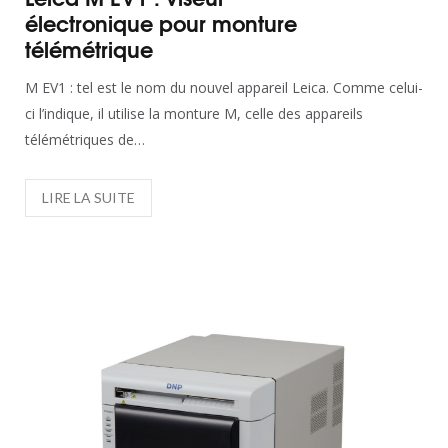
électronique pour monture
Imprimante DNP : trouvez l’imprimante
télémétrique
photo qui répond à vos besoins
M EV1 : tel est le nom du nouvel appareil Leica. Comme celui-
ci l’indique, il utilise la monture M, celle des appareils
télémétriques de…