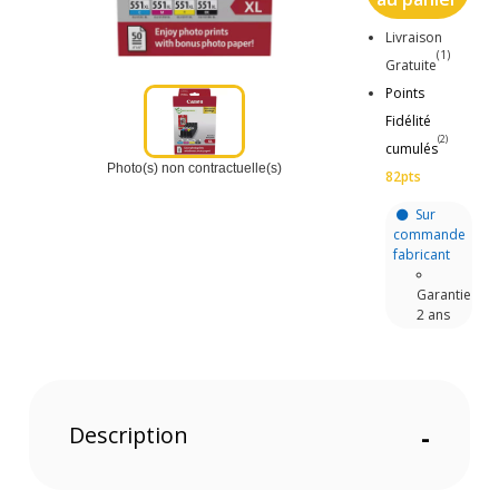
Livraison
(1)
Gratuite
Points
Fidélité
(2)
cumulés
Photo(s) non contractuelle(s)
82pts
Sur
commande
fabricant
Garantie
2 ans
Description
-