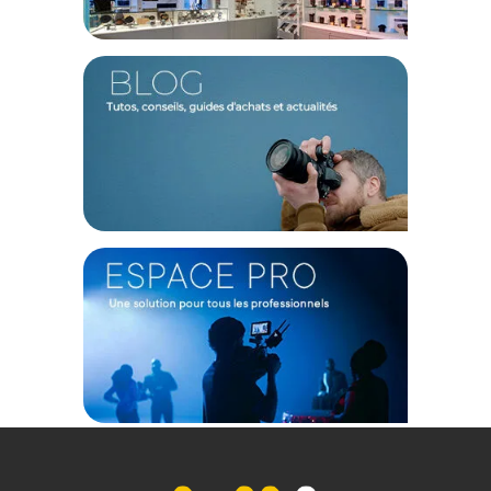
photo glacé.
Encre d’origine
Les cartouches d'encre Canon, conçues spécifiquement pour
leurs imprimantes, garantissent une qualité d'impression
supérieure, produisant en moyenne 35 % d'impressions de
meilleure qualité par rapport aux alternatives compatibles.
Caractéristiques du Kit de Cartouche d'encre à
rendement élevé CLI-551 C/M/Y/BK par Canon :
GENERAL
Modèle : Kit de Cartouche d'encre à rendement élevé CLI-551
C/M/Y/BK
Marque : Canon
Référence : 6443B008
TECHNIQUE
Compatibilité
:
PIXMA iP7250
PIXMA iP8750
PIXMA iX6850