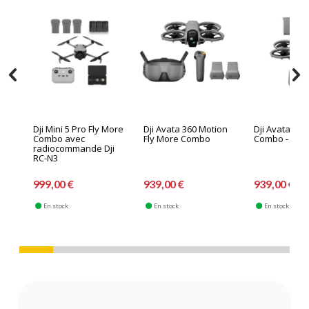
Dji Mini 5 Pro Fly More
Dji Avata 360 Motion
Dji Avata 360
Combo avec
Fly More Combo
Combo - DJI R
radiocommande Dji
RC-N3
999,00 €
939,00 €
939,00 €
En stock
En stock
En stock