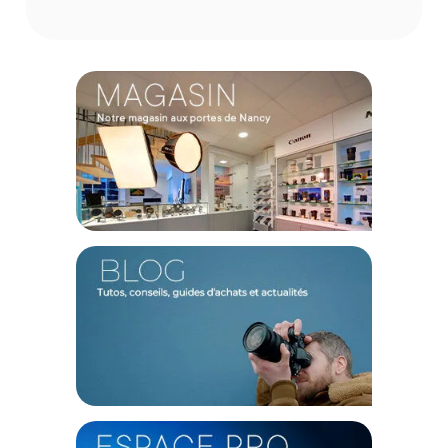
155 degrés couplé à une ouverture jusqu'à f/2.8. De plus,
vous pourrez utiliser le profil D-Cinelike pour une grande
liberté en post-traitement.
RockSteady et HorizonSteady
Ces deux modes permettent d'obtenir des plans fluides avec
des mouvements de qualité cinéma. Le RockSteady 2.0 réduit
considérablement les tremblements. Le mode HorizonSteady
verrouille l'horizon.
Exploration
Avata peut se faufiler n'importe où. Comme il est compact,
vous pourrez filmer dans des couloirs, sous des ponts et
bien d'autres endroits. Activez le mode Tortue pour qu'il se
renverse. Vous pourrez aussi vous essayer au vol à basse
altitude et vous approcher au plus près du sol.
Conception
Ce drone a un design compact et léger qui facilite le
transport. Pour autant, il résiste aux conditions difficiles. Son
cadre est conçu pour réduire les risques de dommage. Il a un
design aérodynamique en conduit pour optimiser les
performances de vol.