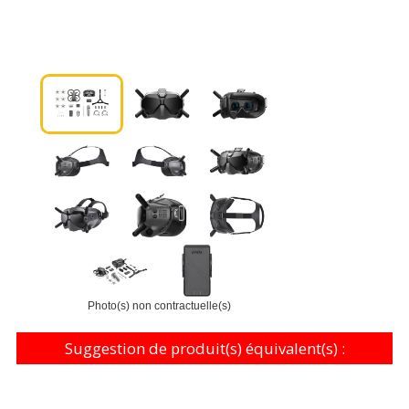
Photo(s) non contractuelle(s)
Suggestion de produit(s) équivalent(s) :