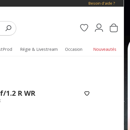
Besoin d'aide ?
stProd
Régie & Livestream
Occasion
Nouveautés
f/1.2 R WR
X