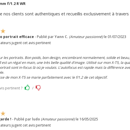
6mm f/1.2 R WR
e nos clients sont authentiques et recueillis exclusivement à travers 
o portrait efficace
- Publié par
Yann C.
(Amateur passionné)
le 01/07/2023
ateurs jugent cet avis pertinent
ur les portraits. Bon poids, bon design, encombrant normalement, solide et beau, l
est un régal en main, une très belle qualité d'image. Utilisé sur mon X-T5, la quas
rtrait sont in-focus là où je voulais. L'autofocus est rapide mais la différence av
le.
se de mon X-T5 se marie parfaitement avec le f/1.2 de cet objectif.
vis pertinent ?
/
garde !
- Publié par
ludo
(Amateur passionné)
le 16/05/2025
ateurs jugent cet avis pertinent