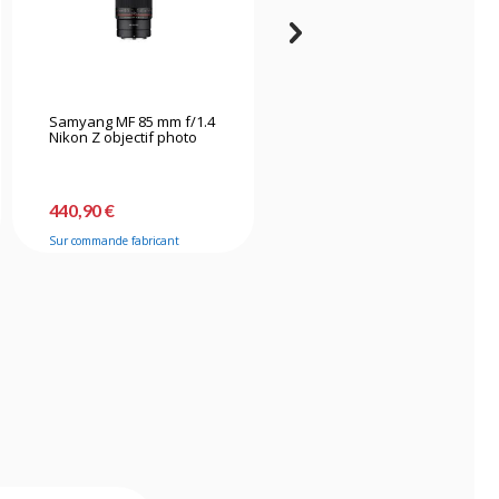
Samyang MF 85 mm f/1.4
Irix 45mm f/1.4 Dragonfly
Nikon Z objectif photo
monture Pentax objectif
photo
440,90 €
692,90 €
Sur commande fabricant
Sur commande fabricant