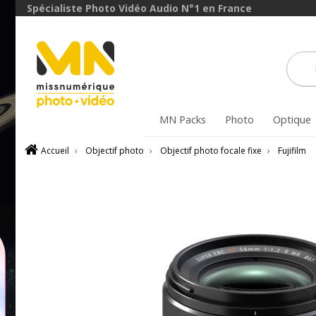
avec le code
Spécialiste Photo Vidéo Audio N°1 en France
ObjectifFiltre5
VOIR L'OFFRE
MN Packs
Photo
Optique
Accueil
›
Objectif photo
›
Objectif photo focale fixe
›
Fujifilm