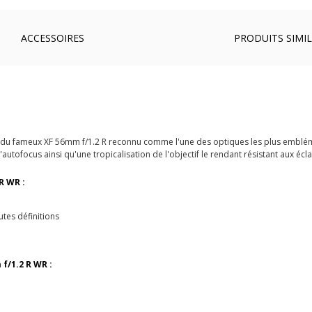
ACCESSOIRES
PRODUITS SIMIL
tion du fameux XF 56mm f/1.2 R reconnu comme l'une des optiques les plus emblé
autofocus ainsi qu'une tropicalisation de l'objectif le rendant résistant aux écl
R WR :
tes définitions
 f/1.2 R WR :