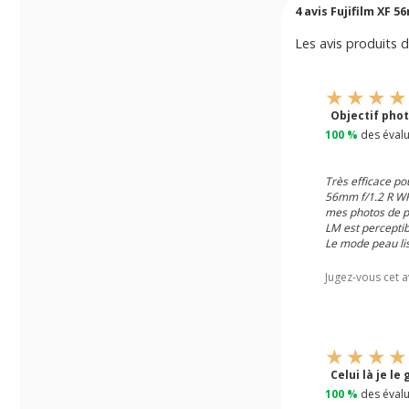
4
avis Fujifilm XF 5
Les avis produits d
Objectif phot
100 %
des évalu
Très efficace po
56mm f/1.2 R WR 
mes photos de po
LM est perceptib
Le mode peau lis
Jugez-vous cet a
Celui là je le 
100 %
des évalu