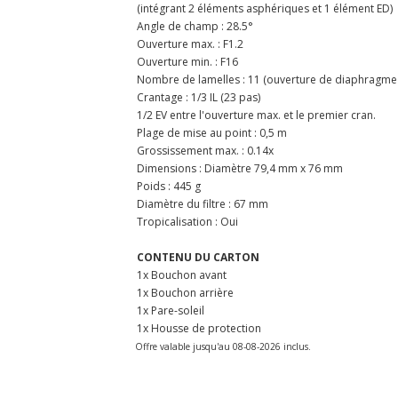
(intégrant 2 éléments asphériques et 1 élément ED)
Angle de champ : 28.5°
Ouverture max. : F1.2
Ouverture min. : F16
Nombre de lamelles : 11 (ouverture de diaphragme
Crantage : 1/3 IL (23 pas)
1/2 EV entre l'ouverture max. et le premier cran.
Plage de mise au point : 0,5 m
Grossissement max. : 0.14x
Dimensions : Diamètre 79,4 mm x 76 mm
Poids : 445 g
Diamètre du filtre : 67 mm
Tropicalisation : Oui
CONTENU DU CARTON
1x Bouchon avant
1x Bouchon arrière
1x Pare-soleil
1x Housse de protection
Offre valable jusqu'au 08-08-2026 inclus.