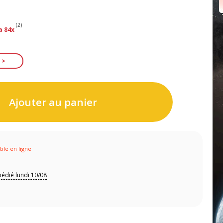
(2)
a 84x
Ajouter au panier
ible en ligne
édié lundi 10/08